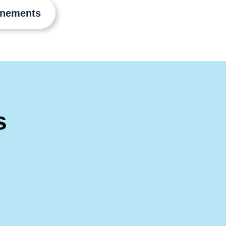
énements
s