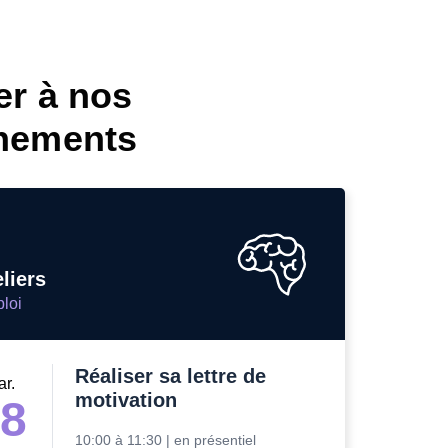
er à nos
nements
liers
loi
Réaliser sa lettre de
ar.
motivation
18
10:00
à
11:30
|
en présentiel