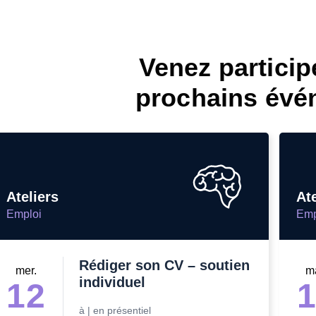
om et nom*
Venez particip
se e-mail*
prochains évé
age*
entaire*
Ateliers
Ate
Emploi
Emp
Rédiger son CV – soutien
voyer
voyer
mer.
m
individuel
12
à
|
en présentiel