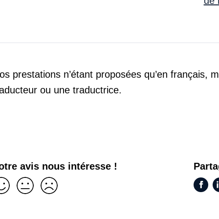
de 
os prestations n’étant proposées qu’en français, m
raducteur ou une traductrice.
otre avis nous intéresse !
Parta
lle est la pertinence de
Face
L
tte page?
Je suis satisfait
Je suis partiellement satisfait
Je ne suis pas satisfait