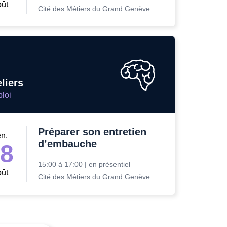
oût
Cité des Métiers du Grand Genève Rue Prévost-Martin 6 1205 Genève
liers
loi
Préparer son entretien
en.
d’embauche
28
15:00
à
17:00
|
en présentiel
oût
Cité des Métiers du Grand Genève Rue Prévost-Martin 6 1205 Genève