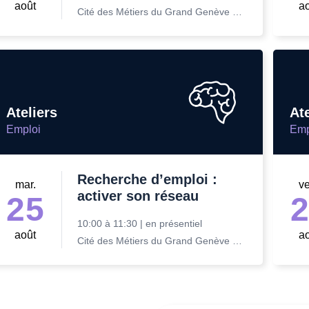
août
a
Cité des Métiers du Grand Genève Rue Prévost-Martin 6 1205 Genève
Ateliers
Ate
Emploi
Emp
Recherche d’emploi :
mar.
v
activer son réseau
25
10:00
à
11:30
|
en présentiel
août
a
Cité des Métiers du Grand Genève Rue Prévost-Martin 6 1205 Genève