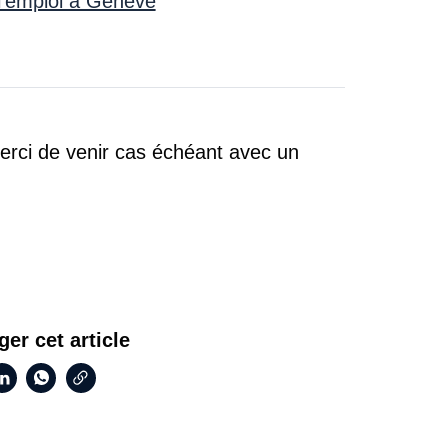
l'emploi à Genève
erci de venir cas échéant avec un
ger cet article
Copier le lien
book
inkedIn
WhatsApp