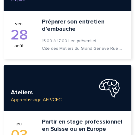
Préparer son entretien
ven.
d’embauche
28
15:00
à
17:00
|
en présentiel
août
Cité des Métiers du Grand Genève Rue Prévost-Martin 6 1205 Genève
Ateliers
Apprentissage AFP/CFC
Partir en stage professionnel
jeu.
en Suisse ou en Europe
03