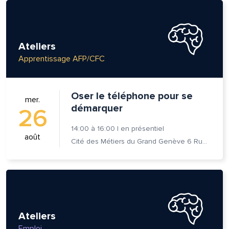
Ateliers
Apprentissage AFP/CFC
Oser le téléphone pour se
mer.
démarquer
26
14:00
à
16:00
|
en présentiel
août
Cité des Métiers du Grand Genève 6 Rue Prévost-Martin 1205 Genève
Ateliers
Emploi