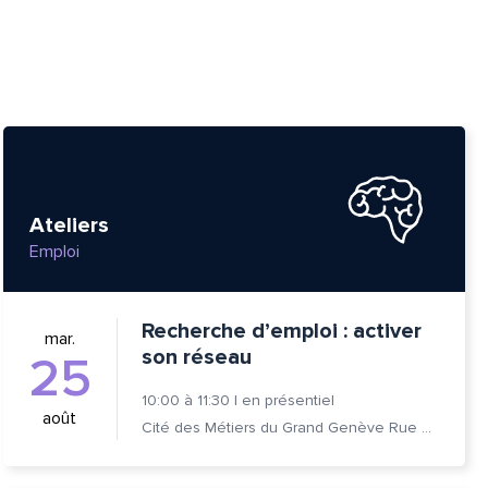
Ateliers
Emploi
Recherche d’emploi : activer
mar.
son réseau
25
10:00
à
11:30
|
en présentiel
août
Cité des Métiers du Grand Genève Rue Prévost-Martin 6 1205 Genève