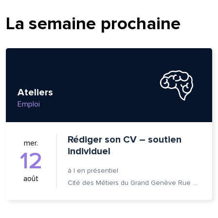
om et nom*
La semaine prochaine
se e-mail*
Ateliers
age*
entaire*
Emploi
Rédiger son CV – soutien
mer.
individuel
12
à
|
en présentiel
août
Cité des Métiers du Grand Genève Rue Prévost-Martin 6 1205 Genève
voyer
voyer