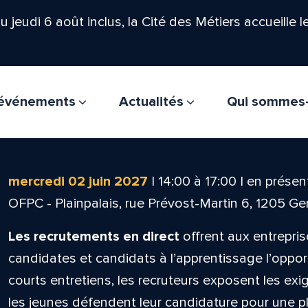
'au jeudi 6 août inclus, la Cité des Métiers accueille 
t événements
Actualités
Qui sommes
mercredi 02 juin 2027
|
14:00
à
17:00
|
en présent
OFPC - Plainpalais, rue Prévost-Martin 6, 1205 G
Les recrutements en direct
offrent aux entrepris
candidates et candidats à l’apprentissage l’oppor
courts entretiens, les recruteurs exposent les ex
les jeunes défendent leur candidature pour une pla