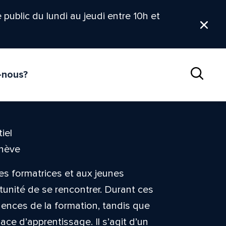
le public du lundi au jeudi entre 10h et
Ferm
-nous?
Reche
iel
enève
es formatrices et aux jeunes
tunité de se rencontrer. Durant ces
igences de la formation, tandis que
ce d’apprentissage. Il s’agit d’un