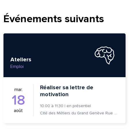
Événements suivants
Ateliers
Emploi
Réaliser sa lettre de
mar.
motivation
18
10:00
à
11:30
|
en présentiel
août
Cité des Métiers du Grand Genève Rue Prévost-Martin 6 1205 Genève