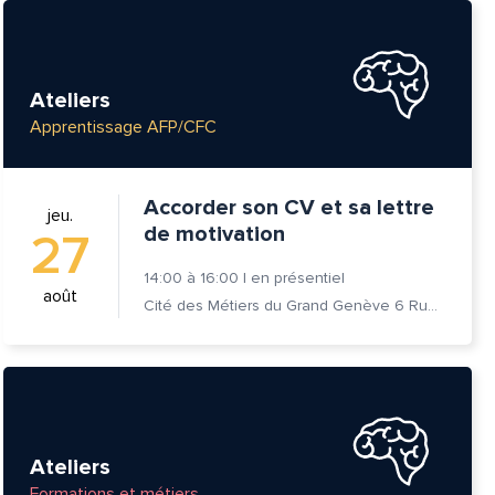
Ateliers
Apprentissage AFP/CFC
Accorder son CV et sa lettre
jeu.
de motivation
27
14:00
à
16:00
|
en présentiel
août
Cité des Métiers du Grand Genève 6 Rue Prévost-Martin 1205 Genève
Ateliers
Formations et métiers