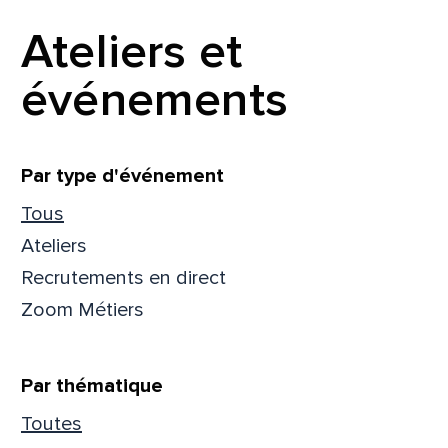
Prén
Ateliers et
événements
Adres
Filtrer
Par type d'événement
Tous
Mess
Comm
Ateliers
Recrutements en direct
Zoom Métiers
En
En
Par thématique
Toutes