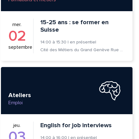
15-25 ans : se former en
mer.
Suisse
02
14:00
à
15:30
|
en présentiel
septembre
Cité des Métiers du Grand Genève Rue Prévost-Martin 6 1205 Genève
Ateliers
Emploi
English for job interviews
jeu.
03
14:00
à
16:00
|
en présentiel