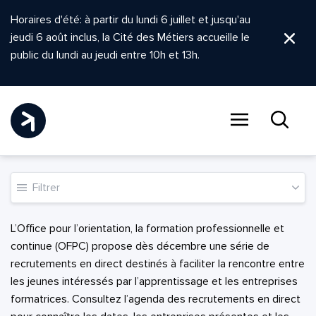
Horaires d'été: à partir du lundi 6 juillet et jusqu'au
jeudi 6 août inclus, la Cité des Métiers accueille le
Ferm
public du lundi au jeudi entre 10h et 13h.
Menu
Recher
Filtrer
L’Office pour l’orientation, la formation professionnelle et
continue (OFPC) propose dès décembre une série de
recrutements en direct destinés à faciliter la rencontre entre
les jeunes intéressés par l’apprentissage et les entreprises
formatrices. Consultez l’agenda des recrutements en direct