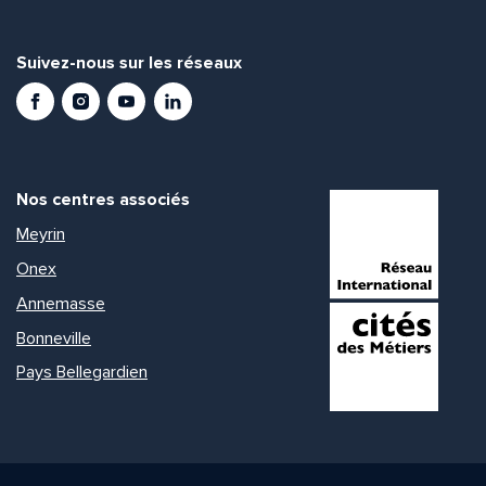
Envoyer
Envoyer
Suivez-nous sur les réseaux
Facebook
Instagram
Youtube
LinkedIn
Nos centres associés
Meyrin
Onex
Annemasse
Bonneville
Pays Bellegardien