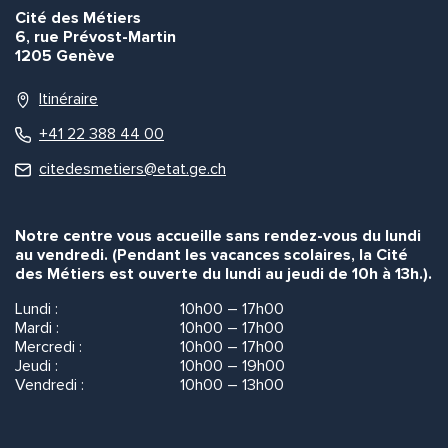
Cité des Métiers
6, rue Prévost-Martin
1205 Genève
Quelle est la pertinence de cette page?
Itinéraire
Prénom et nom*
+41 22 388 44 00
citedesmetiers@etat.ge.ch
Adresse e-mail*
Notre centre vous accueille sans rendez-vous du lundi
au vendredi. (Pendant les vacances scolaires, la Cité
des Métiers est ouverte du lundi au jeudi de 10h à 13h.).
Message*
Commentaire*
Lundi :
10h00 – 17h00
Mardi :
10h00 – 17h00
Mercredi :
10h00 – 17h00
Jeudi :
10h00 – 19h00
Vendredi :
10h00 – 13h00