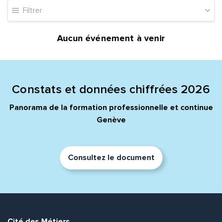
Filtrer
Quelle est la pertinence de cette page?
Aucun événement à venir
Prénom et nom*
Constats et données chiffrées 2026
Adresse e-mail*
Panorama de la formation professionnelle et continue
Genève
Message*
Commentaire*
Consultez le document
Envoyer
Envoyer
Cité des Métiers