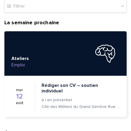
Filtrer
La semaine prochaine
Ateliers
Emploi
Rédiger son CV – soutien
mer.
individuel
12
à
|
en présentiel
août
Cité des Métiers du Grand Genève Rue Prévost-Martin 6 1205 Genève