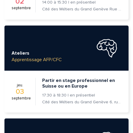
02
14:00
à
15:30
|
en présentiel
septembre
Cité des Métiers du Grand Genève Rue Prévost-Martin 6 1205 Genève
Ateliers
Apprentissage AFP/CFC
Partir en stage professionnel en
jeu.
Suisse ou en Europe
03
17:30
à
18:30
|
en présentiel
septembre
Cité des Métiers du Grand Genève 6, rue Prévost-Martin 1205 Genève