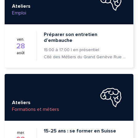
Ateliers
Emploi
Préparer son entretien
Envoyer
Envoyer
ven.
d’embauche
28
15:00
à
17:00
|
en présentiel
août
Cité des Métiers du Grand Genève Rue Prévost-Martin 6 1205 Genève
Ateliers
Formations et métiers
15-25 ans : se former en Suisse
mer.