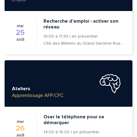
Recherche d’emploi : activer son
mar.
réseau
25
10:00
à
11:30
|
en présentiel
août
Cité des Métiers du Grand Genève Rue Prévost-Martin 6 1205 Genève
Ateliers
Apprentissage AFP/CFC
Oser le téléphone pour se
mer.
démarquer
26
14:00
à
16:00
|
en présentiel
août