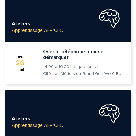
Ateliers
Apprentissage AFP/CFC
Oser le téléphone pour se
mer.
démarquer
26
14:00
à
16:00
|
en présentiel
août
Cité des Métiers du Grand Genève 6 Rue Prévost-Martin 1205 Genève
Ateliers
Apprentissage AFP/CFC