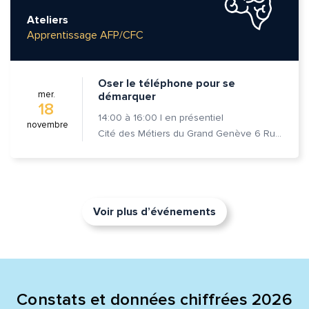
Ateliers
Apprentissage AFP/CFC
Oser le téléphone pour se
mer.
démarquer
18
14:00
à
16:00
|
en présentiel
novembre
Cité des Métiers du Grand Genève 6 Rue Prévost-Martin 1205 Genève
Voir plus d’événements
Constats et données chiffrées 2026