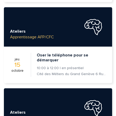
Ateliers
Apprentissage AFP/CFC
Oser le téléphone pour se
jeu.
démarquer
15
10:00
à
12:00
|
en présentiel
octobre
Cité des Métiers du Grand Genève 6 Rue Prévost-Martin 1205 Genève
Quelle est la pertinence de cette page?
Ateliers