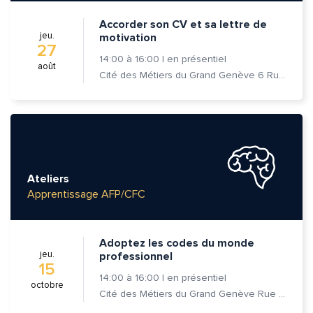
Accorder son CV et sa lettre de
jeu.
motivation
27
14:00
à
16:00
|
en présentiel
août
Cité des Métiers du Grand Genève 6 Rue Prévost-Martin 1205 Genève
Ateliers
Apprentissage AFP/CFC
Adoptez les codes du monde
jeu.
professionnel
15
14:00
à
16:00
|
en présentiel
octobre
Cité des Métiers du Grand Genève Rue Prévost-Martin 6 1205 Genève