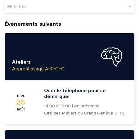
Filtrer
Événements suivants
Ateliers
Apprentissage AFP/CFC
Oser le téléphone pour se
mer.
démarquer
26
14:00
à
16:00
|
en présentiel
août
Cité des Métiers du Grand Genève 6 Rue Prévost-Martin 1205 Genève