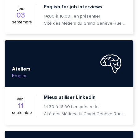
English for job interviews
jeu.
03
14:00
à
16:00
|
en présentiel
septembre
Cité des Métiers du Grand Genève Rue Prévost-Martin 6 1205 Genève
Ateliers
Emploi
Mieux utiliser LinkedIn
ven.
11
14:30
à
16:00
|
en présentiel
septembre
Cité des Métiers du Grand Genève Rue Prévost-Martin 6 1205 Genève
Quelle est la pertinence de cette page?