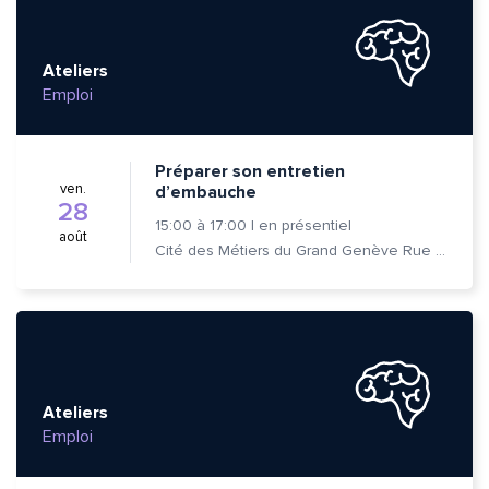
Ateliers
Emploi
Préparer son entretien
ven.
d’embauche
28
15:00
à
17:00
|
en présentiel
août
Cité des Métiers du Grand Genève Rue Prévost-Martin 6 1205 Genève
Ateliers
Emploi