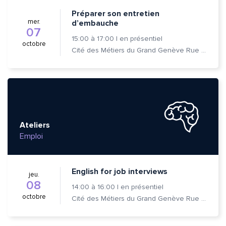
Préparer son entretien
mer.
d’embauche
07
15:00
à
17:00
|
en présentiel
octobre
Cité des Métiers du Grand Genève Rue Prévost-Martin 6 1205 Genève
Ateliers
Emploi
English for job interviews
jeu.
08
14:00
à
16:00
|
en présentiel
octobre
Cité des Métiers du Grand Genève Rue Prévost-Martin 6 1205 Genève