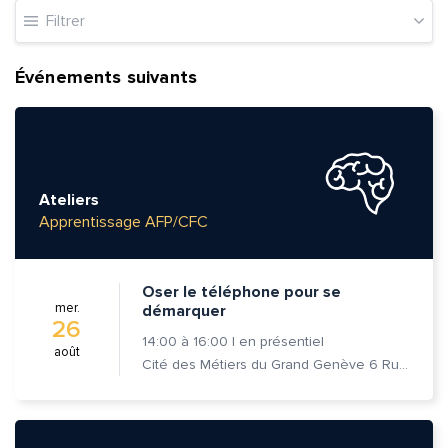
Filtrer
Événements suivants
Ateliers
Apprentissage AFP/CFC
Oser le téléphone pour se
mer.
démarquer
26
14:00
à
16:00
|
en présentiel
août
Cité des Métiers du Grand Genève 6 Rue Prévost-Martin 1205 Genève