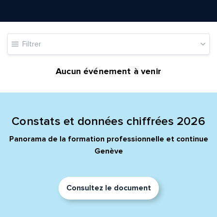
Filtrer
Quelle est la pertinence de cette page?
Aucun événement à venir
Prénom et nom*
Adresse e-mail*
Constats et données chiffrées 2026
Panorama de la formation professionnelle et continue
Genève
Message*
Commentaire*
Consultez le document