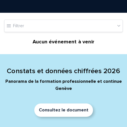
Filtrer
Quelle est la pertinence de cette page?
Aucun événement à venir
Prénom et nom*
Adresse e-mail*
Constats et données chiffrées 2026
Panorama de la formation professionnelle et continue
Genève
Message*
Commentaire*
Consultez le document