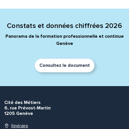
Quelle est la pertinence de cette page?
Prénom et nom*
Constats et données chiffrées 2026
Panorama de la formation professionnelle et continue
Genève
Adresse e-mail*
Consultez le document
Message*
Commentaire*
Cité des Métiers
6, rue Prévost-Martin
1205 Genève
Envoyer
Envoyer
Itinéraire