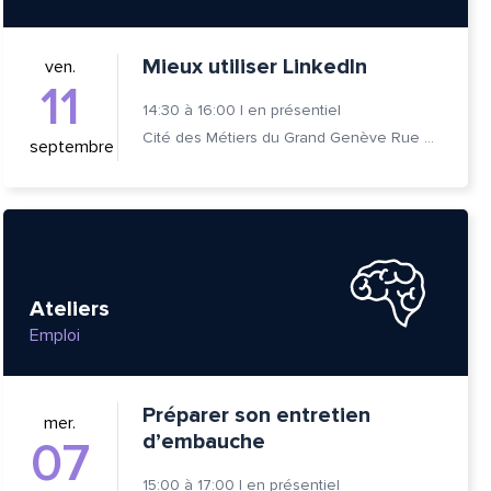
Mieux utiliser LinkedIn
ven.
11
14:30
à
16:00
|
en présentiel
Cité des Métiers du Grand Genève Rue Prévost-Martin 6 1205 Genève
septembre
tte
Ateliers
Emploi
Préparer son entretien
mer.
d’embauche
07
15:00
à
17:00
|
en présentiel