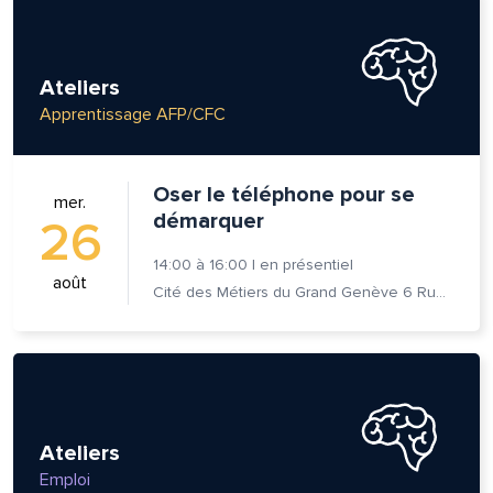
Ateliers
Apprentissage AFP/CFC
Oser le téléphone pour se
mer.
démarquer
26
14:00
à
16:00
|
en présentiel
août
Cité des Métiers du Grand Genève 6 Rue Prévost-Martin 1205 Genève
Ateliers
Emploi