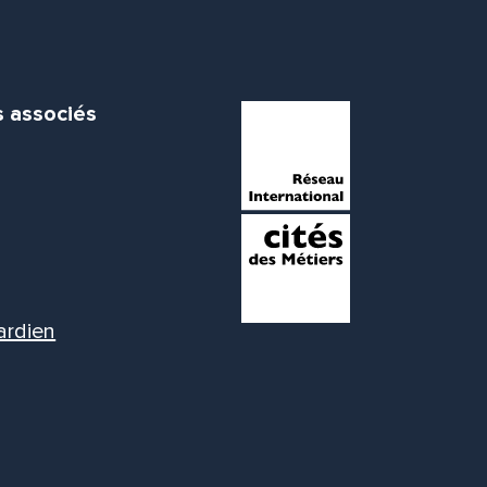
s associés
ardien