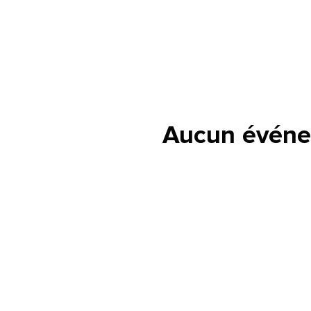
Aucun événe
lle est la pertinence de ce
ge?