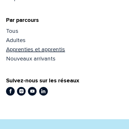
Prén
Par parcours
Tous
Adres
Adultes
Apprenties et apprentis
Nouveaux arrivants
Mess
Comm
Suivez-nous sur les réseaux
Facebook
Instagram
Youtube
LinkedIn
En
En