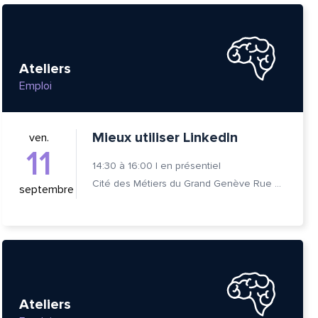
Ateliers
Emploi
Mieux utiliser LinkedIn
ven.
11
14:30
à
16:00
|
en présentiel
Cité des Métiers du Grand Genève Rue Prévost-Martin 6 1205 Genève
septembre
tte
Ateliers