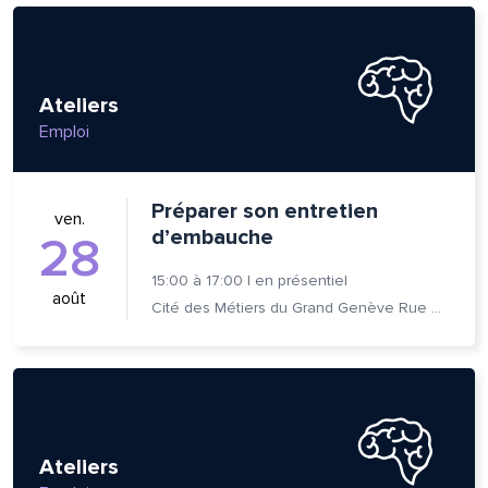
Ateliers
Emploi
Préparer son entretien
ven.
d’embauche
28
15:00
à
17:00
|
en présentiel
août
Cité des Métiers du Grand Genève Rue Prévost-Martin 6 1205 Genève
lle est la pertinence de ce
ge?
Ateliers