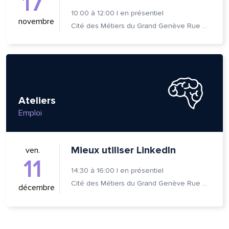
17
10:00
à
12:00
|
en présentiel
novembre
Cité des Métiers du Grand Genève Rue Prévost-Martin 6 1205 Genève
Ateliers
Emploi
Mieux utiliser LinkedIn
ven.
11
14:30
à
16:00
|
en présentiel
Cité des Métiers du Grand Genève Rue Prévost-Martin 6 1205 Genève
décembre