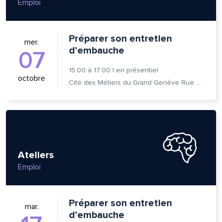
Emploi
om et nom*
Préparer son entretien
mer.
d’embauche
07
se e-mail*
15:00
à
17:00
|
en présentiel
octobre
Cité des Métiers du Grand Genève Rue Prévost-Martin 6 1205 Genève
age*
entaire*
Ateliers
Emploi
voyer
voyer
Préparer son entretien
mar.
d’embauche