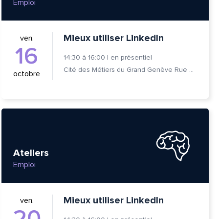
Emploi
Mieux utiliser LinkedIn
ven.
16
14:30
à
16:00
|
en présentiel
Cité des Métiers du Grand Genève Rue Prévost-Martin 6 1205 Genève
octobre
Ateliers
Emploi
Mieux utiliser LinkedIn
ven.
20