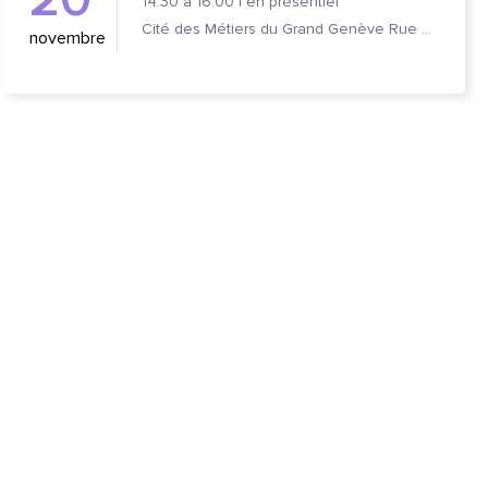
14:30
à
16:00
|
en présentiel
Cité des Métiers du Grand Genève Rue Prévost-Martin 6 1205 Genève
novembre