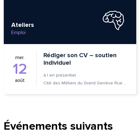
Ateliers
Emploi
Rédiger son CV – soutien
mer.
individuel
12
à
|
en présentiel
août
Cité des Métiers du Grand Genève Rue Prévost-Martin 6 1205 Genève
Événements suivants