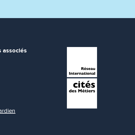
s associés
ardien