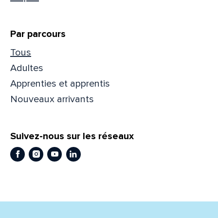
Prén
Par parcours
Tous
Adres
Adultes
Apprenties et apprentis
Nouveaux arrivants
Mess
Comm
Suivez-nous sur les réseaux
Facebook
Instagram
Youtube
LinkedIn
En
En