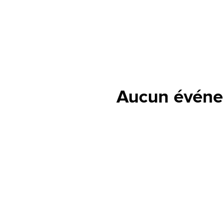
Aucun événe
lle est la pertinence de ce
ge?