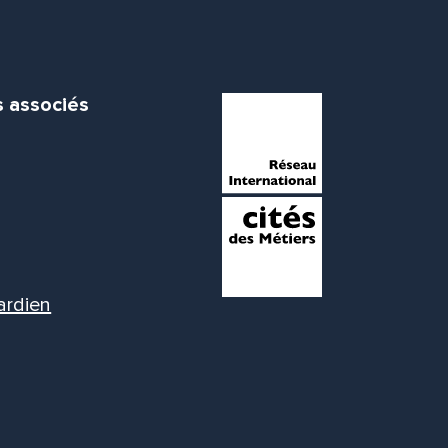
s associés
ardien