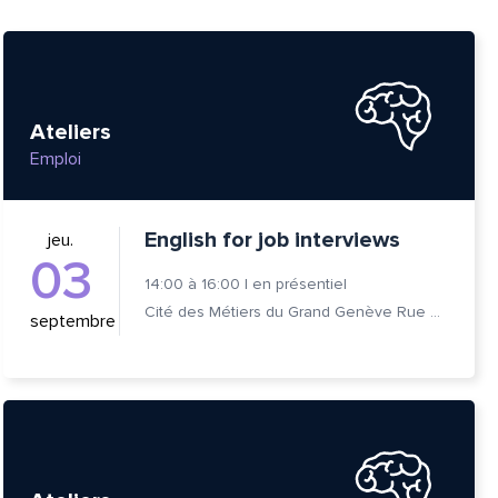
Ateliers
Emploi
English for job interviews
jeu.
03
14:00
à
16:00
|
en présentiel
Cité des Métiers du Grand Genève Rue Prévost-Martin 6 1205 Genève
septembre