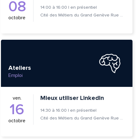
08
14:00
à
16:00
|
en présentiel
Cité des Métiers du Grand Genève Rue Prévost-Martin 6 1205 Genève
octobre
Ateliers
Emploi
Mieux utiliser LinkedIn
ven.
16
14:30
à
16:00
|
en présentiel
Cité des Métiers du Grand Genève Rue Prévost-Martin 6 1205 Genève
octobre