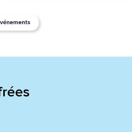
’événements
frées