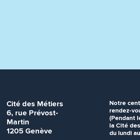
Cité des Métiers
Notre cent
rendez-vou
6, rue Prévost-
(Pendant l
Martin
la Cité de
1205 Genève
du lundi au