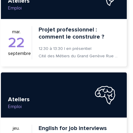
Ateliers
Emploi
Projet professionnel :
mar.
comment le construire ?
22
12:30
à
13:30
|
en présentiel
septembre
Cité des Métiers du Grand Genève Rue Prévost-Martin 6 1205 Genève
tte
Ateliers
Emploi
English for job interviews
jeu.