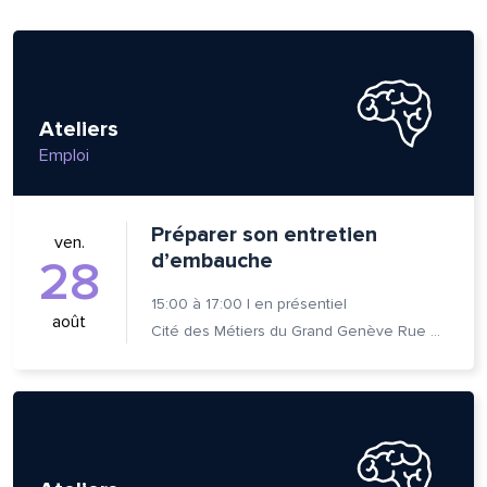
Ateliers
Emploi
Préparer son entretien
ven.
d’embauche
28
15:00
à
17:00
|
en présentiel
août
Cité des Métiers du Grand Genève Rue Prévost-Martin 6 1205 Genève