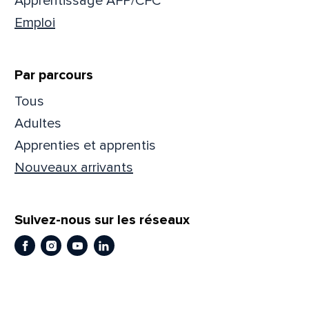
Apprentissage AFP/CFC
Emploi
Par parcours
Tous
Adultes
Apprenties et apprentis
Nouveaux arrivants
Que
pa
Suivez-nous sur les réseaux
Facebook
Instagram
Youtube
LinkedIn
Prén