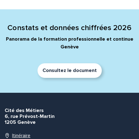
Quelle est la pertinence de cette page?
Prénom et nom*
Constats et données chiffrées 2026
Panorama de la formation professionnelle et continue
Genève
Adresse e-mail*
Consultez le document
Message*
Commentaire*
Cité des Métiers
6, rue Prévost-Martin
1205 Genève
Envoyer
Envoyer
Itinéraire