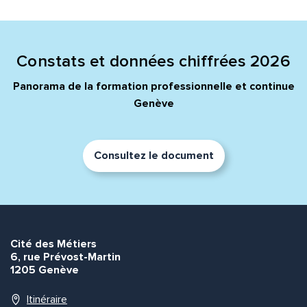
Quelle est la pertinence de cette page?
Prénom et nom*
Constats et données chiffrées 2026
Panorama de la formation professionnelle et continue
Genève
Adresse e-mail*
Consultez le document
Message*
Commentaire*
Cité des Métiers
6, rue Prévost-Martin
1205 Genève
Envoyer
Envoyer
Itinéraire