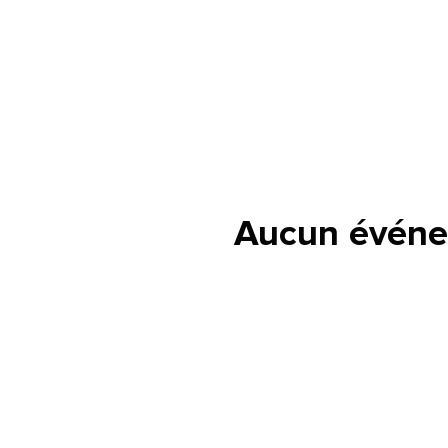
Aucun événe
lle est la pertinence de ce
ge?