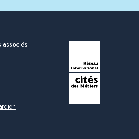
s associés
ardien