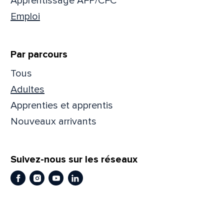
Apprentissage AFP/CFC
Emploi
Prén
Par parcours
Adres
Tous
Adultes
Apprenties et apprentis
Mess
Comm
Nouveaux arrivants
Suivez-nous sur les réseaux
Facebook
Instagram
Youtube
LinkedIn
En
En