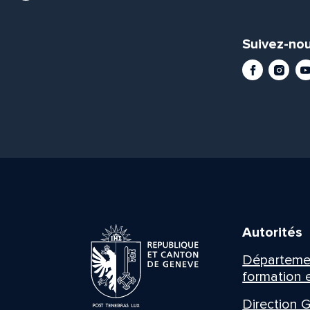
Suivez-nou
Facebook
Instag
Yo
Autorités
Département
formation e
Direction G