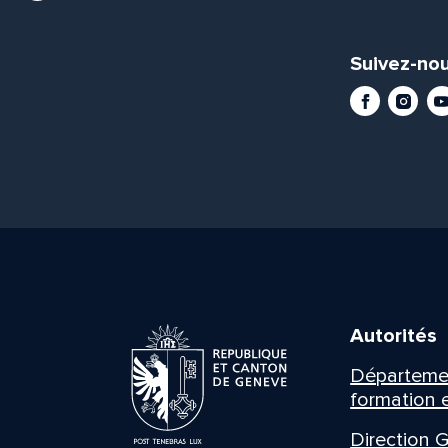
Suivez-nou
Facebook
Instag
Yo
Autorités
Département
formation e
Direction G