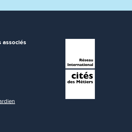
s associés
ardien