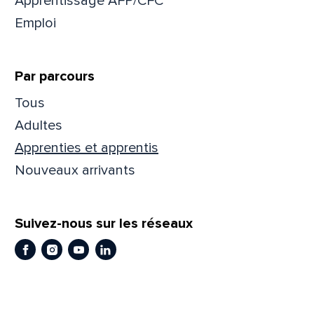
Apprentissage AFP/CFC
Emploi
Prén
Par parcours
Adres
Tous
Adultes
Apprenties et apprentis
Mess
Comm
Nouveaux arrivants
Suivez-nous sur les réseaux
Facebook
Instagram
Youtube
LinkedIn
En
En