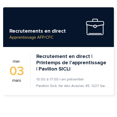
Recrutements en direct
Apprentissage AFP/CFC
Recrutement en direct |
mer.
Printemps de l’apprentissage
03
| Pavillon SICLI
10:00
à
17:00
|
en présentiel
mars
Pavillon Sicli, rte des Acacias 45, 1227 Genève
lle est la pertinence de ce
ge?