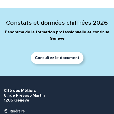
Quelle est la pertinence de cette page?
Prénom et nom*
Constats et données chiffrées 2026
Panorama de la formation professionnelle et continue
Genève
Adresse e-mail*
Consultez le document
Message*
Commentaire*
Cité des Métiers
6, rue Prévost-Martin
1205 Genève
Envoyer
Envoyer
Itinéraire