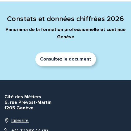
Quelle est la pertinence de cette page?
Constats et données chiffrées 2026
Prénom et nom*
Panorama de la formation professionnelle et continue
Genève
Adresse e-mail*
Consultez le document
Message*
Commentaire*
Cité des Métiers
6, rue Prévost-Martin
1205 Genève
Envoyer
Envoyer
Itinéraire
+41 22 388 44 00