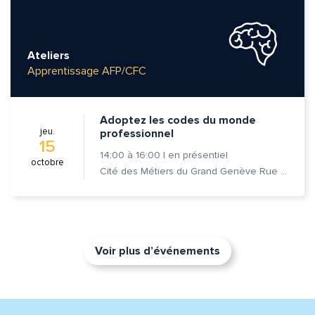
Ateliers
Apprentissage AFP/CFC
Adoptez les codes du monde
jeu.
professionnel
15
14:00
à
16:00
|
en présentiel
octobre
Cité des Métiers du Grand Genève Rue Prévost-Martin 6 1205 Genève
Voir plus d’événements