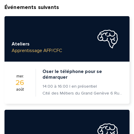
Événements suivants
Ateliers
Apprentissage AFP/CFC
Oser le téléphone pour se
mer.
démarquer
26
14:00
à
16:00
|
en présentiel
août
Cité des Métiers du Grand Genève 6 Rue Prévost-Martin 1205 Genève