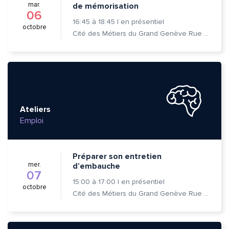
mar.
de mémorisation
06
16:45
à
18:45
|
en présentiel
octobre
Cité des Métiers du Grand Genève Rue Prévost-Martin 6 1205 Genève
Ateliers
Emploi
Préparer son entretien
mer.
d’embauche
07
15:00
à
17:00
|
en présentiel
octobre
Cité des Métiers du Grand Genève Rue Prévost-Martin 6 1205 Genève