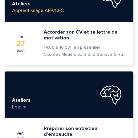
Ateliers
Apprentissage AFP/CFC
Accorder son CV et sa lettre de
jeu.
motivation
27
14:00
à
16:00
|
en présentiel
août
Cité des Métiers du Grand Genève 6 Rue Prévost-Martin 1205 Genève
Ateliers
Emploi
Préparer son entretien
ven.
d’embauche