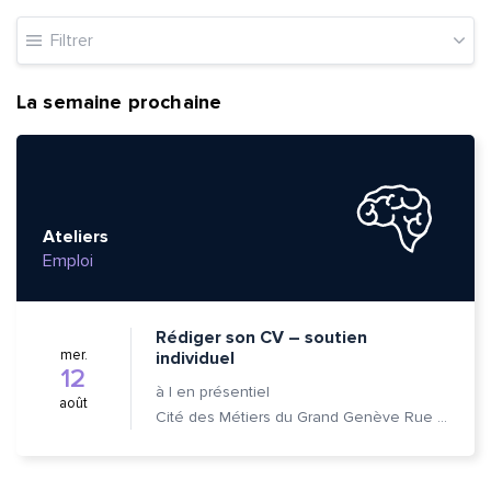
Filtrer
La semaine prochaine
Ateliers
Emploi
Rédiger son CV – soutien
mer.
individuel
12
à
|
en présentiel
août
Cité des Métiers du Grand Genève Rue Prévost-Martin 6 1205 Genève