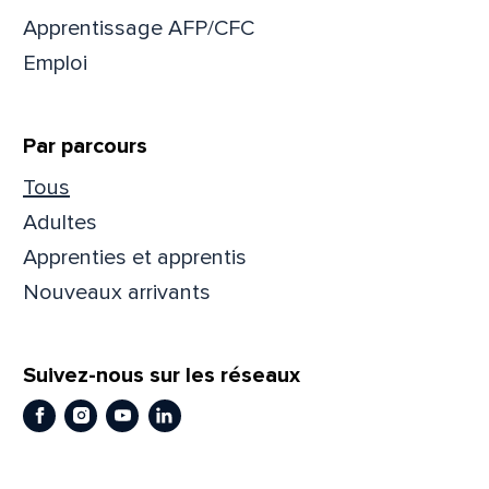
Apprentissage AFP/CFC
Emploi
Prén
Par parcours
Adres
Tous
Adultes
Apprenties et apprentis
Mess
Comm
Nouveaux arrivants
Suivez-nous sur les réseaux
Facebook
Instagram
Youtube
LinkedIn
En
En