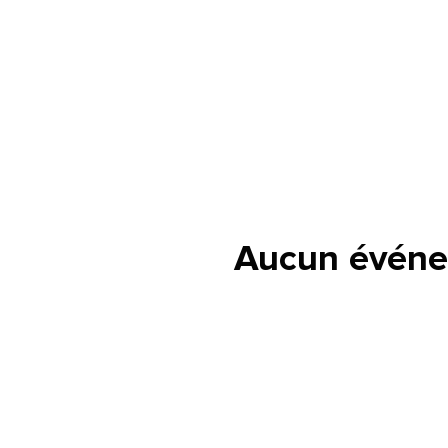
Aucun événe
lle est la pertinence de ce
ge?