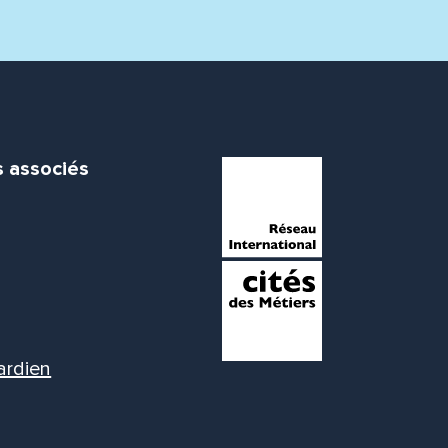
s associés
ardien