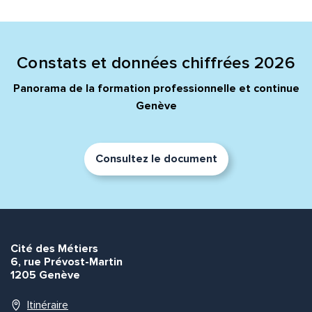
Quelle est la pertinence de cette page?
Prénom et nom*
Constats et données chiffrées 2026
Panorama de la formation professionnelle et continue
Genève
Adresse e-mail*
Consultez le document
Message*
Commentaire*
Cité des Métiers
6, rue Prévost-Martin
1205 Genève
Envoyer
Envoyer
Itinéraire