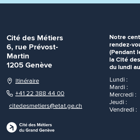
Cité des Métiers
Notre cent
rendez-vou
6, rue Prévost-
(Pendant l
Martin
la Cité de
1205 Genève
du lundi au
Lundi :
Itinéraire
Mardi :
+41 22 388 44 00
Mercredi :
Jeudi :
citedesmetiers@etat.ge.ch
Vendredi :