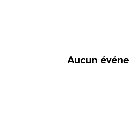
Aucun événe
lle est la pertinence de ce
ge?