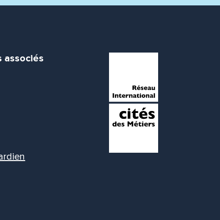
s associés
ardien