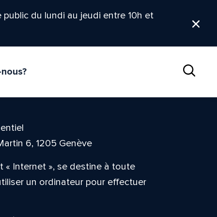
le public du lundi au jeudi entre 10h et
Ferm
-nous?
Reche
entiel
Martin 6, 1205 Genève
 « Internet », se destine à toute
liser un ordinateur pour effectuer