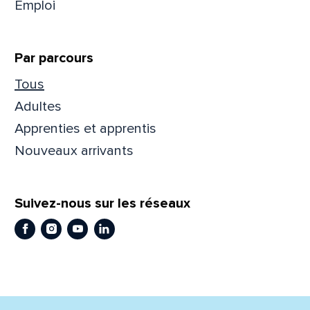
Emploi
Prén
Par parcours
Tous
Adres
Adultes
Apprenties et apprentis
Nouveaux arrivants
Mess
Comm
Suivez-nous sur les réseaux
Facebook
Instagram
Youtube
LinkedIn
En
En