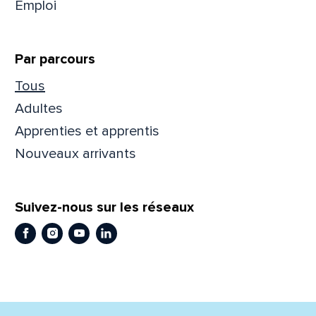
Emploi
Prén
Par parcours
Tous
Adres
Adultes
Apprenties et apprentis
Nouveaux arrivants
Mess
Comm
Suivez-nous sur les réseaux
Facebook
Instagram
Youtube
LinkedIn
En
En