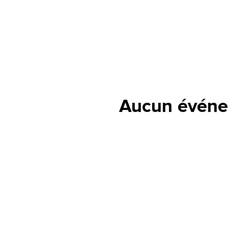
Aucun événe
lle est la pertinence de ce
ge?