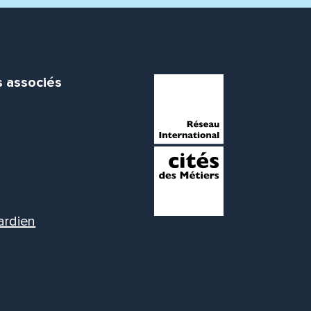
s associés
ardien