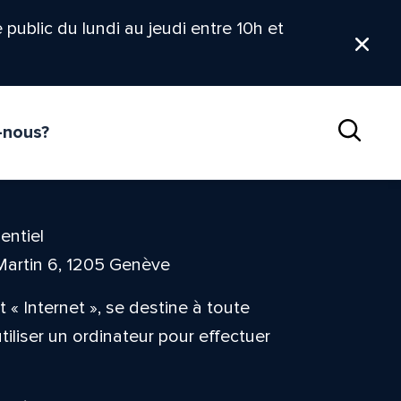
le public du lundi au jeudi entre 10h et
Ferm
-nous?
Reche
entiel
Martin 6, 1205 Genève
 « Internet », se destine à toute
liser un ordinateur pour effectuer