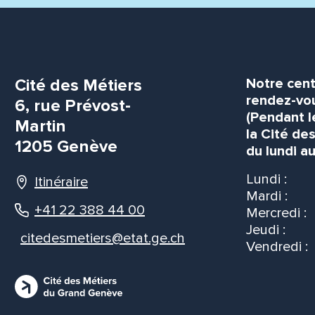
Cité des Métiers
Notre cent
rendez-vou
6, rue Prévost-
(Pendant l
Martin
la Cité de
1205 Genève
du lundi au
Lundi :
Itinéraire
Mardi :
+41 22 388 44 00
Mercredi :
Jeudi :
citedesmetiers@etat.ge.ch
Vendredi :