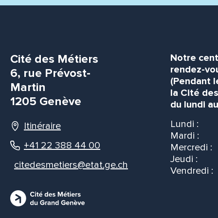
Cité des Métiers
Notre cent
rendez-vou
6, rue Prévost-
(Pendant l
Martin
la Cité de
1205 Genève
du lundi au
Lundi :
Itinéraire
Mardi :
+41 22 388 44 00
Mercredi :
Jeudi :
citedesmetiers@etat.ge.ch
Vendredi :