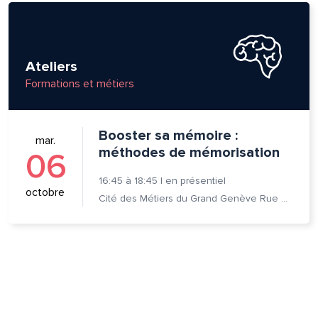
Ateliers
Formations et métiers
Booster sa mémoire :
mar.
méthodes de mémorisation
06
16:45
à
18:45
|
en présentiel
octobre
Cité des Métiers du Grand Genève Rue Prévost-Martin 6 1205 Genève
lle est la pertinence de ce
ge?