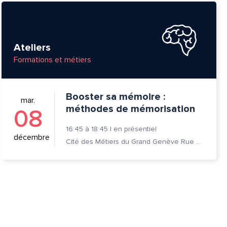
Ateliers
Formations et métiers
Booster sa mémoire :
mar.
méthodes de mémorisation
08
16:45
à
18:45
|
en présentiel
décembre
Cité des Métiers du Grand Genève Rue Prévost-Martin 6 1205 Genève
tte