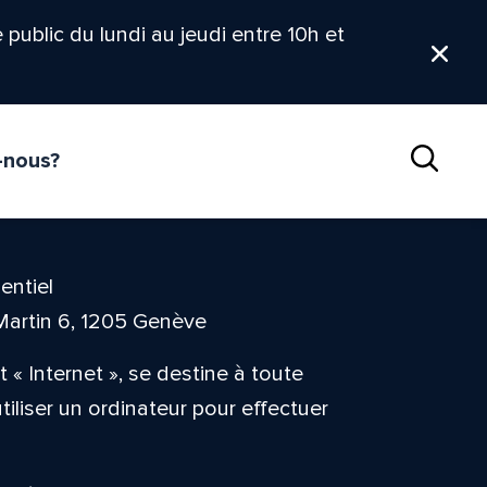
le public du lundi au jeudi entre 10h et
Ferm
-nous?
Reche
entiel
Martin 6, 1205 Genève
 « Internet », se destine à toute
liser un ordinateur pour effectuer