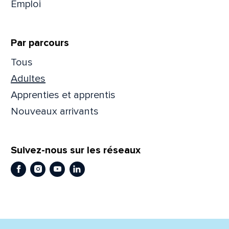
Emploi
Prén
Par parcours
Tous
Adres
Adultes
Apprenties et apprentis
Nouveaux arrivants
Mess
Comm
Suivez-nous sur les réseaux
Facebook
Instagram
Youtube
LinkedIn
En
En