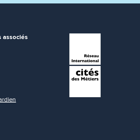
s associés
ardien