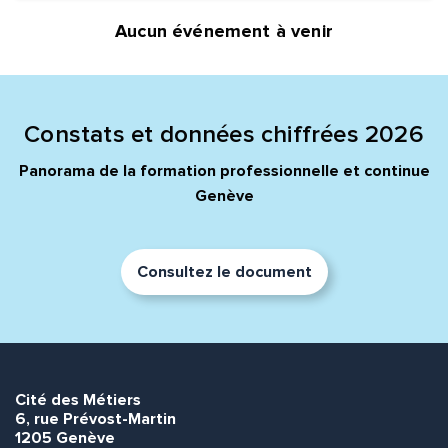
Aucun événement à venir
Quelle est la pertinence de cette page?
Prénom et nom*
Constats et données chiffrées 2026
Panorama de la formation professionnelle et continue
Adresse e-mail*
Genève
Message*
Commentaire*
Consultez le document
Cité des Métiers
Envoyer
Envoyer
6, rue Prévost-Martin
1205 Genève