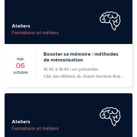
Ateliers
Formations et métiers
Booster sa mémoire : méthodes
mar.
de mémorisation
06
16:45
à
18:45
|
en présentiel
octobre
Cité des Métiers du Grand Genève Rue Prévost-Martin 6 1205 Genève
Quelle est la pertinence de cette page?
Prénom et nom*
Ateliers
Formations et métiers