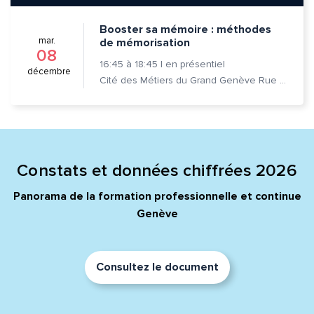
Adresse e-mail*
Booster sa mémoire : méthodes
mar.
de mémorisation
08
16:45
à
18:45
|
en présentiel
Message*
Commentaire*
décembre
Cité des Métiers du Grand Genève Rue Prévost-Martin 6 1205 Genève
Constats et données chiffrées 2026
Envoyer
Envoyer
Panorama de la formation professionnelle et continue
Genève
Consultez le document