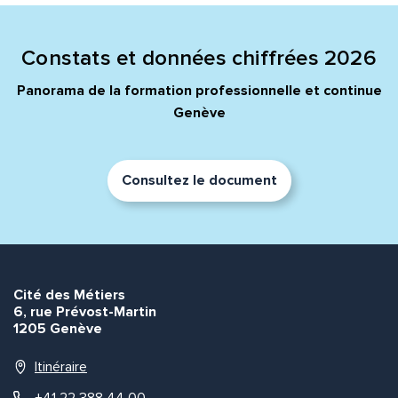
Quelle est la pertinence de cette page?
Constats et données chiffrées 2026
Prénom et nom*
Panorama de la formation professionnelle et continue
Genève
Adresse e-mail*
Consultez le document
Message*
Commentaire*
Cité des Métiers
6, rue Prévost-Martin
1205 Genève
Envoyer
Envoyer
Itinéraire
+41 22 388 44 00