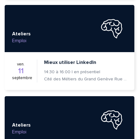
Ateliers
Emploi
Mieux utiliser LinkedIn
ven.
11
14:30
à
16:00
|
en présentiel
septembre
Cité des Métiers du Grand Genève Rue Prévost-Martin 6 1205 Genève
Quelle est la pertinence de cette page?
Ateliers
Emploi