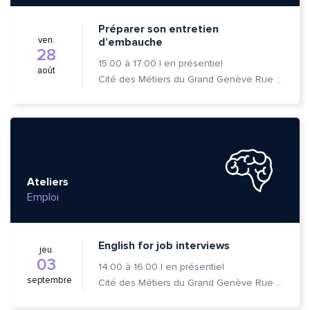
Préparer son entretien
ven.
d’embauche
28
15:00
à
17:00
|
en présentiel
août
Cité des Métiers du Grand Genève Rue Prévost-Martin 6 1205 Genève
Ateliers
Emploi
English for job interviews
jeu.
03
14:00
à
16:00
|
en présentiel
septembre
Cité des Métiers du Grand Genève Rue Prévost-Martin 6 1205 Genève