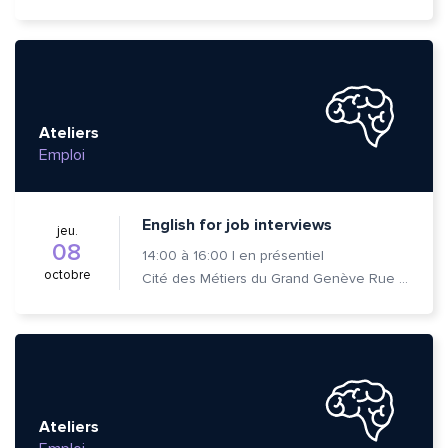
Ateliers
Emploi
English for job interviews
jeu.
08
14:00
à
16:00
|
en présentiel
octobre
Cité des Métiers du Grand Genève Rue Prévost-Martin 6 1205 Genève
Ateliers