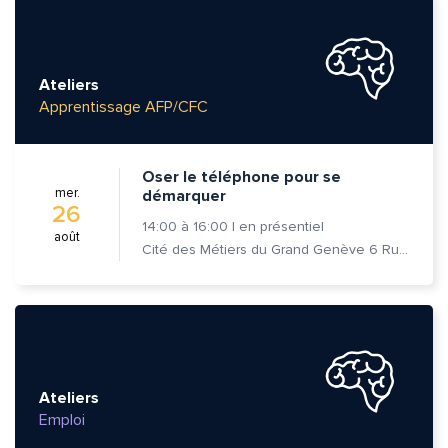
Ateliers
Apprentissage AFP/CFC
Oser le téléphone pour se
mer.
démarquer
26
14:00
à
16:00
|
en présentiel
août
Cité des Métiers du Grand Genève 6 Rue Prévost-Martin 1205 Genève
Ateliers
Emploi