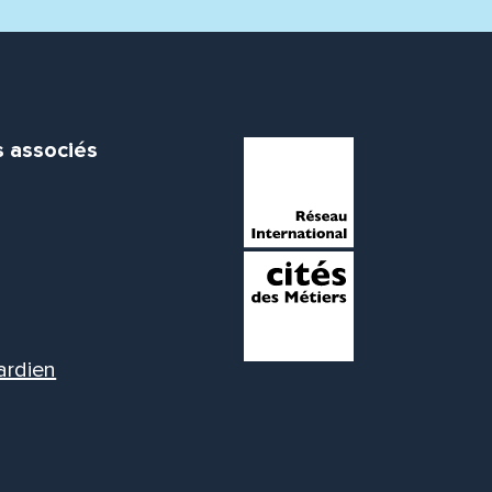
s associés
ardien