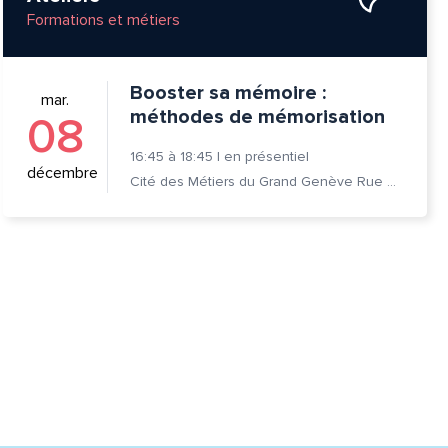
Formations et métiers
Booster sa mémoire :
mar.
méthodes de mémorisation
08
16:45
à
18:45
|
en présentiel
décembre
Cité des Métiers du Grand Genève Rue Prévost-Martin 6 1205 Genève