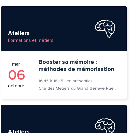
Ateliers
Formations et métiers
Booster sa mémoire :
mar.
méthodes de mémorisation
06
16:45
à
18:45
|
en présentiel
octobre
Cité des Métiers du Grand Genève Rue Prévost-Martin 6 1205 Genève
tte
Ateliers