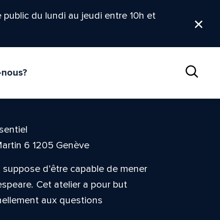
le public du lundi au jeudi entre 10h et
Ferm
-nous?
Reche
sentiel
Martin 6 1205 Genève
s, suppose d’être capable de mener
espeare
.
Cet atelier a pour but
nnellement aux questions