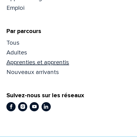
Emploi
Prén
Par parcours
Adres
Tous
Adultes
Apprenties et apprentis
Mess
Comm
Nouveaux arrivants
Suivez-nous sur les réseaux
Facebook
Instagram
Youtube
LinkedIn
En
En