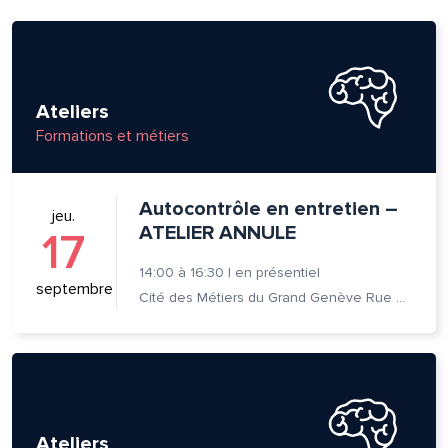
Ateliers
Formations et métiers
Autocontrôle en entretien –
jeu.
ATELIER ANNULE
17
14:00
à
16:30
|
en présentiel
septembre
Cité des Métiers du Grand Genève Rue Prévost-Martin 6 1205 Genève
lle est la pertinence de ce
ge?
Ateliers