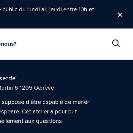
le public du lundi au jeudi entre 10h et
Ferm
-nous?
Reche
sentiel
Martin 6 1205 Genève
s, suppose d’être capable de mener
espeare
.
Cet atelier a pour but
nnellement aux questions