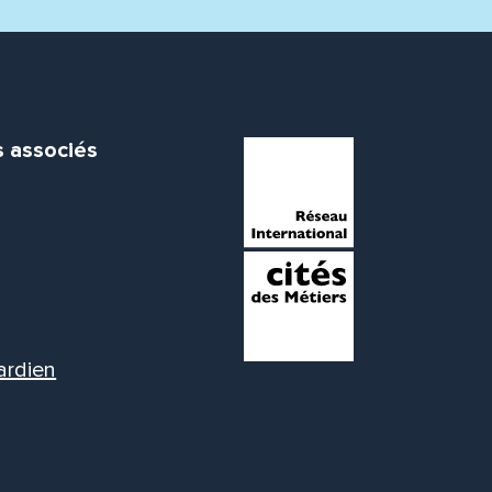
s associés
ardien