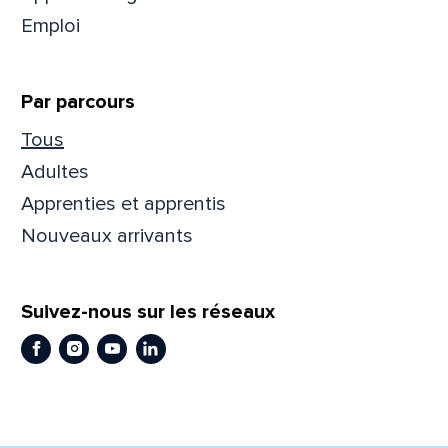
Emploi
Prén
Par parcours
Adres
Tous
Adultes
Apprenties et apprentis
Mess
Comm
Nouveaux arrivants
Suivez-nous sur les réseaux
Facebook
Instagram
Youtube
LinkedIn
En
En