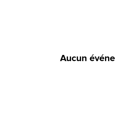
Aucun événe
lle est la pertinence de ce
ge?