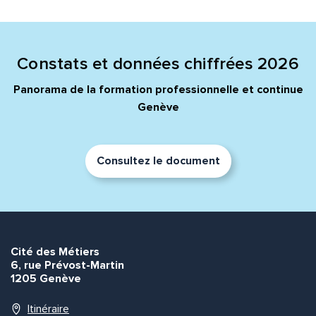
Quelle est la pertinence de cette page?
Prénom et nom*
Constats et données chiffrées 2026
Panorama de la formation professionnelle et continue
Genève
Adresse e-mail*
Consultez le document
Message*
Commentaire*
Cité des Métiers
6, rue Prévost-Martin
1205 Genève
Envoyer
Envoyer
Itinéraire