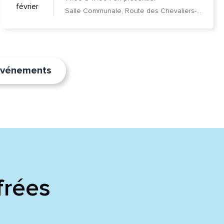
février
Salle Communale, Route des Chevaliers-de-Malte 7, 1228 Plan-les-Ouates
’événements
frées