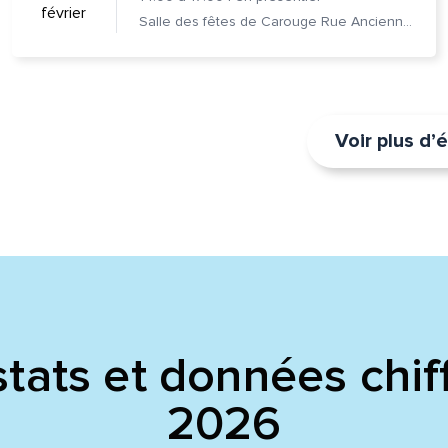
février
Salle des fêtes de Carouge Rue Ancienne 37, 1227 Carouge
Voir plus d
tats et données chif
2026