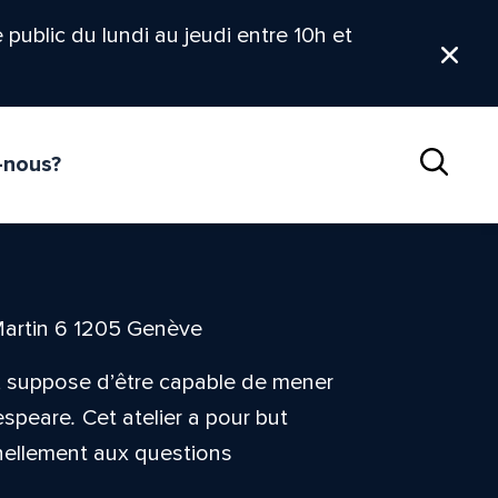
le public du lundi au jeudi entre 10h et
Ferm
-nous?
Reche
Martin 6 1205 Genève
s, suppose d’être capable de mener
espeare
.
Cet atelier a pour but
nnellement aux questions