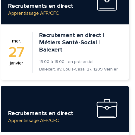
Recrutements en direct
Apprentissage AFP/CFC
Recrutement en direct |
mer.
Métiers Santé-Social |
27
Balexert
15:00
à
18:00
|
en présentiel
janvier
Balexert, av. Louis-Casaï 27, 1209 Vernier
tte
Recrutements en direct
Apprentissage AFP/CFC