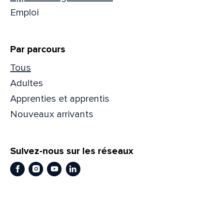
Emploi
Par parcours
Tous
Adultes
Apprenties et apprentis
Nouveaux arrivants
Que
Suivez-nous sur les réseaux
pa
Facebook
Instagram
Youtube
LinkedIn
Prén