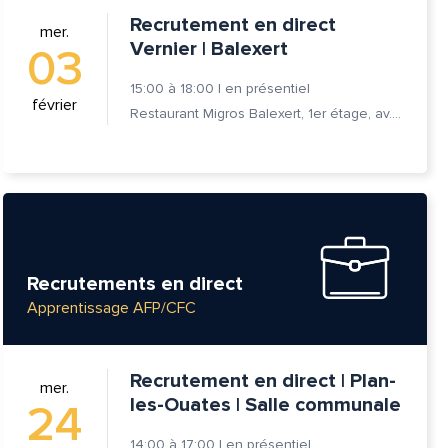
Recrutement en direct
mer.
Vernier | Balexert
03
15:00
à
18:00
|
en présentiel
février
Restaurant Migros Balexert, 1er étage, av. Louis-Casaï 27, 1209 Vernier
Recrutements en direct
Apprentissage AFP/CFC
Recrutement en direct | Plan-
mer.
les-Ouates | Salle communale
24
14:00
à
17:00
|
en présentiel