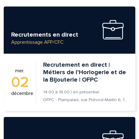
Recrutements en direct
Apprentissage AFP/CFC
Recrutement en direct |
mer.
Métiers de l’Horlogerie et de
02
la Bijouterie | OFPC
14:00
à
18:00
|
en présentiel
décembre
OFPC - Plainpalais, rue Prévost-Martin 6, 1205 Genève