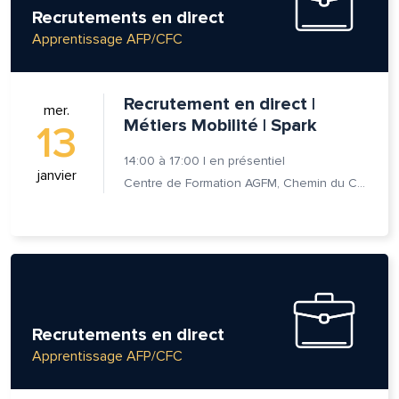
Recrutements en direct
Apprentissage AFP/CFC
Recrutement en direct |
mer.
Métiers Mobilité | Spark
13
14:00
à
17:00
|
en présentiel
janvier
Centre de Formation AGFM, Chemin du Champ-des-Filles 6A 1er étage, 1228 Plan-les-Ouates
lle est la pertinence de ce
ge?
Recrutements en direct
om et nom*
Apprentissage AFP/CFC