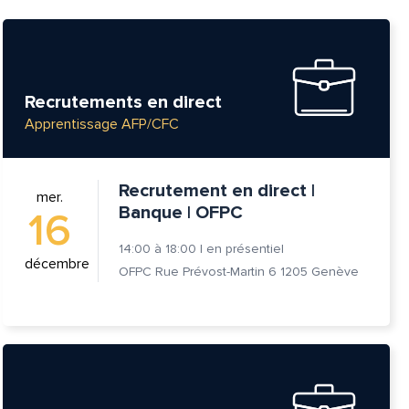
Recrutements en direct
Apprentissage AFP/CFC
Recrutement en direct |
mer.
Banque | OFPC
16
14:00
à
18:00
|
en présentiel
décembre
OFPC Rue Prévost-Martin 6 1205 Genève