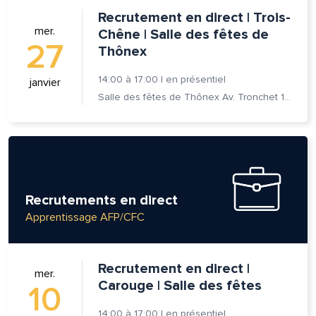
Recrutement en direct | Trois-
se e-mail*
mer.
Chêne | Salle des fêtes de
27
Thônex
14:00
à
17:00
|
en présentiel
janvier
age*
entaire*
Salle des fêtes de Thônex Av. Tronchet 18 - 1226 Thônex
Recrutements en direct
voyer
voyer
Apprentissage AFP/CFC
Recrutement en direct |
mer.
Carouge | Salle des fêtes
10
14:00
à
17:00
|
en présentiel