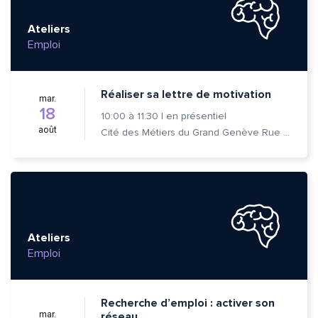
Ateliers
Emploi
Réaliser sa lettre de motivation
mar.
18
10:00
à
11:30
|
en présentiel
août
Cité des Métiers du Grand Genève Rue Prévost-Martin 6 1205 Genève
Ateliers
Emploi
Recherche d’emploi : activer son
mar.
réseau