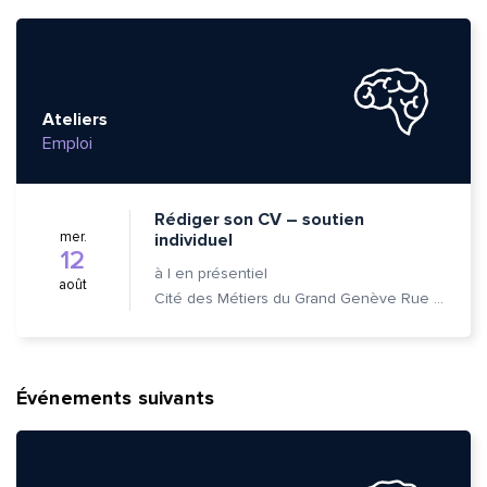
Ateliers
Emploi
Rédiger son CV – soutien
mer.
individuel
12
à
|
en présentiel
août
Cité des Métiers du Grand Genève Rue Prévost-Martin 6 1205 Genève
Événements suivants