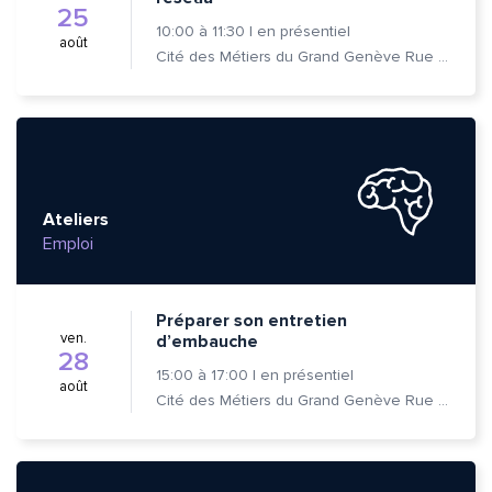
25
10:00
à
11:30
|
en présentiel
août
Cité des Métiers du Grand Genève Rue Prévost-Martin 6 1205 Genève
Ateliers
Emploi
Préparer son entretien
ven.
d’embauche
28
15:00
à
17:00
|
en présentiel
août
Cité des Métiers du Grand Genève Rue Prévost-Martin 6 1205 Genève