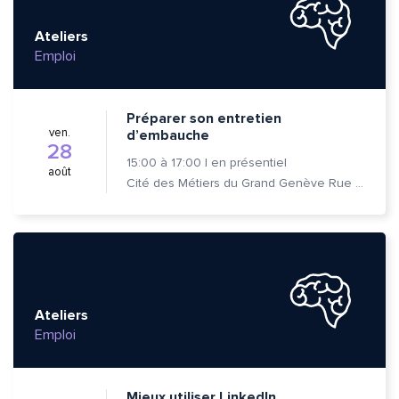
Ateliers
Emploi
Préparer son entretien
ven.
d’embauche
28
15:00
à
17:00
|
en présentiel
août
Cité des Métiers du Grand Genève Rue Prévost-Martin 6 1205 Genève
Ateliers
Emploi
Mieux utiliser LinkedIn