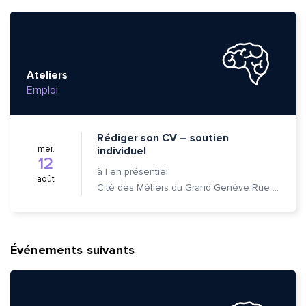
Ateliers
Emploi
Rédiger son CV – soutien
mer.
individuel
12
à
|
en présentiel
août
Cité des Métiers du Grand Genève Rue Prévost-Martin 6 1205 Genève
Événements suivants