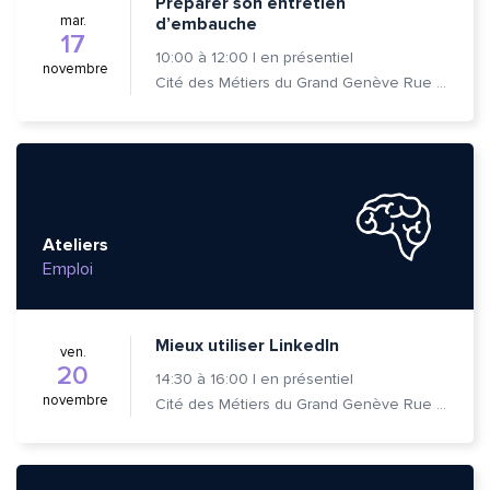
Préparer son entretien
mar.
d’embauche
17
10:00
à
12:00
|
en présentiel
novembre
Cité des Métiers du Grand Genève Rue Prévost-Martin 6 1205 Genève
Ateliers
Emploi
Mieux utiliser LinkedIn
ven.
20
14:30
à
16:00
|
en présentiel
novembre
Cité des Métiers du Grand Genève Rue Prévost-Martin 6 1205 Genève