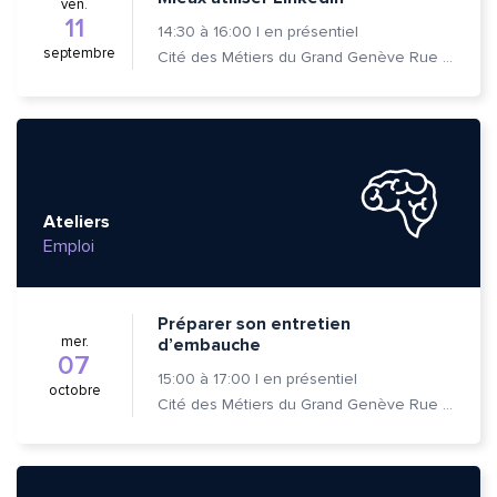
ven.
11
14:30
à
16:00
|
en présentiel
septembre
Cité des Métiers du Grand Genève Rue Prévost-Martin 6 1205 Genève
Ateliers
Emploi
Préparer son entretien
mer.
d’embauche
07
15:00
à
17:00
|
en présentiel
octobre
Cité des Métiers du Grand Genève Rue Prévost-Martin 6 1205 Genève
Quelle est la pertinence de cette page?
Prénom et nom*