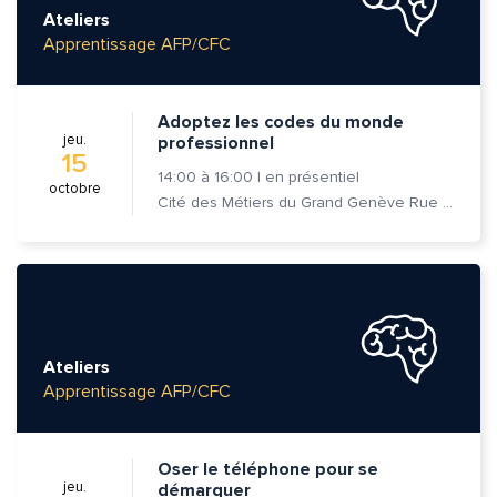
Ateliers
Apprentissage AFP/CFC
Prénom et nom*
Adoptez les codes du monde
Adresse e-mail*
jeu.
professionnel
15
14:00
à
16:00
|
en présentiel
octobre
Cité des Métiers du Grand Genève Rue Prévost-Martin 6 1205 Genève
Message*
Commentaire*
Ateliers
Apprentissage AFP/CFC
Envoyer
Envoyer
Oser le téléphone pour se
jeu.
démarquer