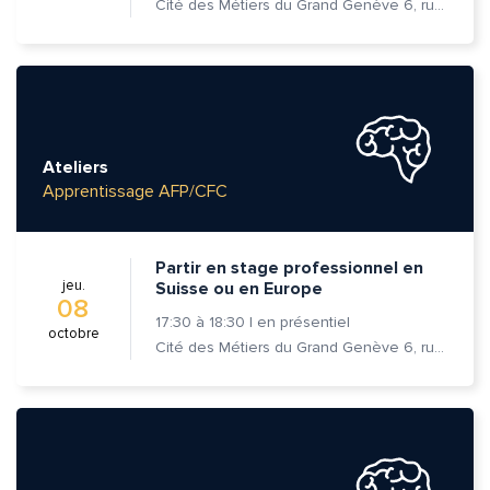
Cité des Métiers du Grand Genève 6, rue Prévost-Martin 1205 Genève
Ateliers
Apprentissage AFP/CFC
Partir en stage professionnel en
jeu.
Suisse ou en Europe
08
17:30
à
18:30
|
en présentiel
octobre
Cité des Métiers du Grand Genève 6, rue Prévost-Martin 1205 Genève
Quelle est la pertinence de cette page?