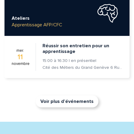
Ateliers
Apprentissage AFP/CFC
Réussir son entretien pour un
mer.
apprentissage
11
15:00
à
16:30
|
en présentiel
novembre
Cité des Métiers du Grand Genève 6 Rue Prévost-Martin 1205 Genève
Voir plus d’événements