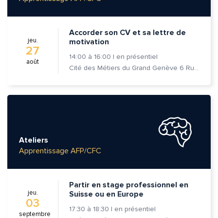
Accorder son CV et sa lettre de
jeu.
motivation
27
14:00
à
16:00
|
en présentiel
août
Cité des Métiers du Grand Genève 6 Rue Prévost-Martin 1205 Genève
Ateliers
Apprentissage AFP/CFC
Partir en stage professionnel en
jeu.
Suisse ou en Europe
03
17:30
à
18:30
|
en présentiel
septembre