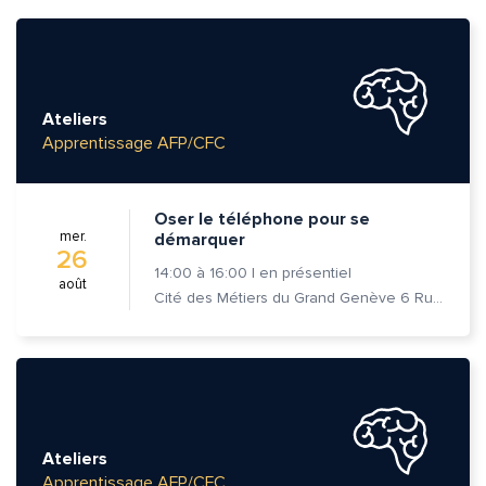
Ateliers
Apprentissage AFP/CFC
Oser le téléphone pour se
mer.
démarquer
26
14:00
à
16:00
|
en présentiel
août
Cité des Métiers du Grand Genève 6 Rue Prévost-Martin 1205 Genève
Ateliers
Apprentissage AFP/CFC