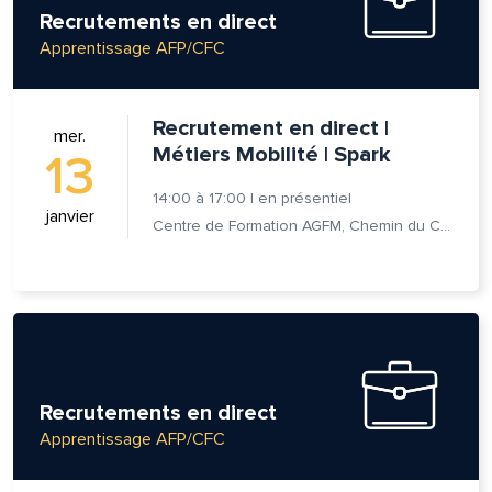
Recrutements en direct
Apprentissage AFP/CFC
Recrutement en direct |
mer.
Métiers Mobilité | Spark
13
14:00
à
17:00
|
en présentiel
janvier
Centre de Formation AGFM, Chemin du Champ-des-Filles 6A 1er étage, 1228 Plan-les-Ouates
lle est la pertinence de ce
ge?
Recrutements en direct
om et nom*
Apprentissage AFP/CFC