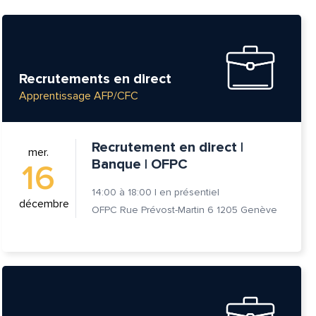
Recrutements en direct
Apprentissage AFP/CFC
Recrutement en direct |
mer.
Banque | OFPC
16
14:00
à
18:00
|
en présentiel
décembre
OFPC Rue Prévost-Martin 6 1205 Genève