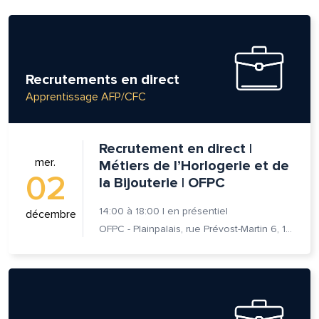
Recrutements en direct
Apprentissage AFP/CFC
Recrutement en direct |
mer.
Métiers de l’Horlogerie et de
02
la Bijouterie | OFPC
14:00
à
18:00
|
en présentiel
décembre
OFPC - Plainpalais, rue Prévost-Martin 6, 1205 Genève