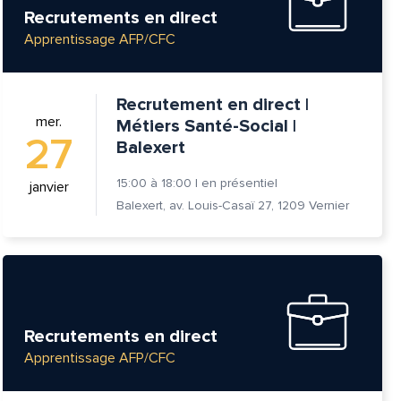
Recrutements en direct
Apprentissage AFP/CFC
Recrutement en direct |
mer.
Métiers Santé-Social |
27
Balexert
15:00
à
18:00
|
en présentiel
janvier
Balexert, av. Louis-Casaï 27, 1209 Vernier
tte
Recrutements en direct
Apprentissage AFP/CFC