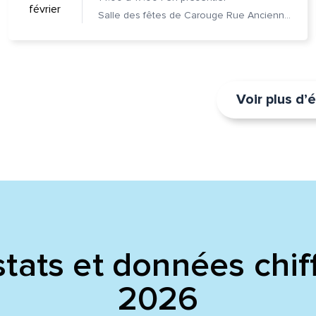
février
Salle des fêtes de Carouge Rue Ancienne 37, 1227 Carouge
Voir plus d
tats et données chif
2026