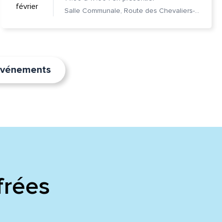
février
Salle Communale, Route des Chevaliers-de-Malte 7, 1228 Plan-les-Ouates
’événements
frées