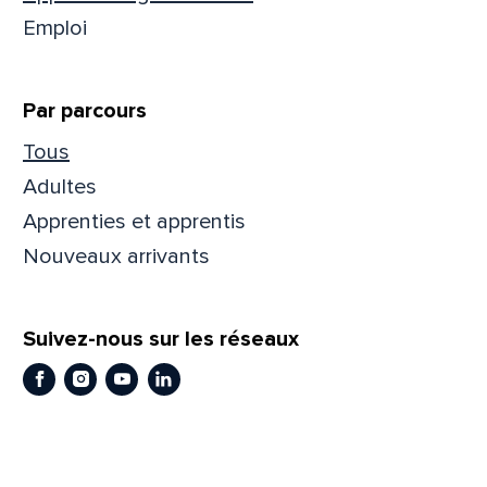
Emploi
Par parcours
Tous
Adultes
Apprenties et apprentis
Nouveaux arrivants
Que
Suivez-nous sur les réseaux
pa
Facebook
Instagram
Youtube
LinkedIn
Prén