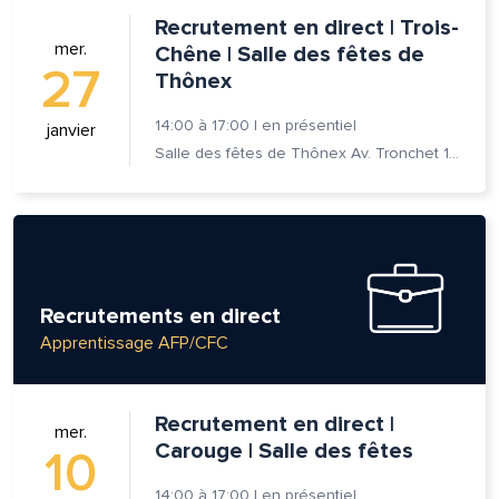
Recrutement en direct | Trois-
se e-mail*
mer.
Chêne | Salle des fêtes de
27
Thônex
14:00
à
17:00
|
en présentiel
janvier
age*
entaire*
Salle des fêtes de Thônex Av. Tronchet 18 - 1226 Thônex
Recrutements en direct
voyer
voyer
Apprentissage AFP/CFC
Recrutement en direct |
mer.
Carouge | Salle des fêtes
10
14:00
à
17:00
|
en présentiel