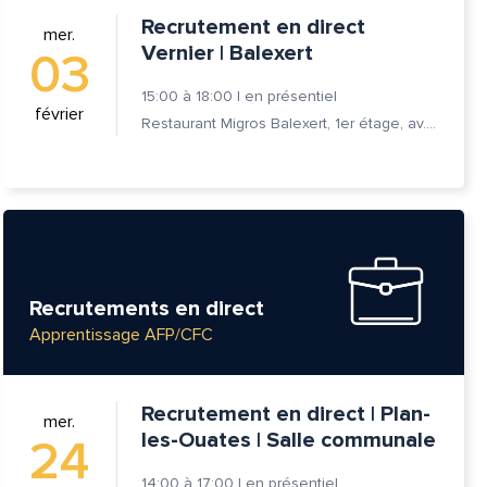
Recrutement en direct
mer.
Vernier | Balexert
03
15:00
à
18:00
|
en présentiel
février
Restaurant Migros Balexert, 1er étage, av. Louis-Casaï 27, 1209 Vernier
Recrutements en direct
Apprentissage AFP/CFC
Recrutement en direct | Plan-
mer.
les-Ouates | Salle communale
24
14:00
à
17:00
|
en présentiel