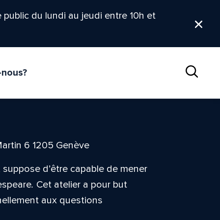
le public du lundi au jeudi entre 10h et
Ferm
-nous?
Reche
Martin 6 1205 Genève
s, suppose d’être capable de mener
espeare
.
Cet atelier a pour but
nnellement aux questions