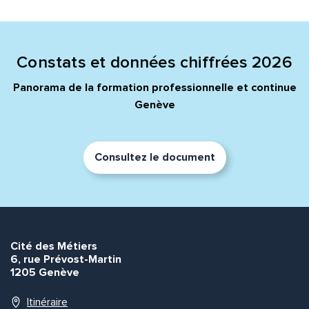
Quelle est la pertinence de cette page?
Prénom et nom*
Constats et données chiffrées 2026
Panorama de la formation professionnelle et continue
Genève
Adresse e-mail*
Consultez le document
Message*
Commentaire*
Cité des Métiers
6, rue Prévost-Martin
1205 Genève
Envoyer
Envoyer
Itinéraire