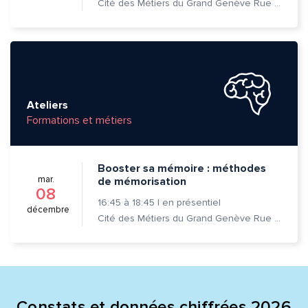
Cité des Métiers du Grand Genève Rue Prévost-Martin 6 1205 Genève
Envoyer
Envoyer
Ateliers
Formations et métiers
Booster sa mémoire : méthodes
mar.
de mémorisation
08
16:45
à
18:45
|
en présentiel
décembre
Cité des Métiers du Grand Genève Rue Prévost-Martin 6 1205 Genève
Constats et données chiffrées 2026