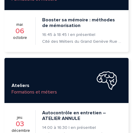
Booster sa mémoire : méthodes
mar.
de mémorisation
06
16:45
à
18:45
|
en présentiel
octobre
Cité des Métiers du Grand Genève Rue Prévost-Martin 6 1205 Genève
Quelle est la pertinence de cette page?
Prénom et nom*
Ateliers
Formations et métiers
Adresse e-mail*
Autocontrôle en entretien –
jeu.
ATELIER ANNULE
03
Message*
Commentaire*
14:00
à
16:30
|
en présentiel
décembre