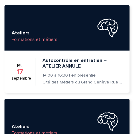
Ateliers
Formations et métiers
Autocontrôle en entretien –
jeu.
ATELIER ANNULE
17
14:00
à
16:30
|
en présentiel
septembre
Cité des Métiers du Grand Genève Rue Prévost-Martin 6 1205 Genève
Ateliers
Formations et métiers