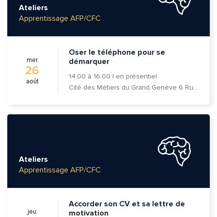
Ateliers
Apprentissage AFP/CFC
Oser le téléphone pour se
mer.
démarquer
26
14:00
à
16:00
|
en présentiel
août
Cité des Métiers du Grand Genève 6 Rue Prévost-Martin 1205 Genève
Ateliers
Apprentissage AFP/CFC
Accorder son CV et sa lettre de
jeu.
motivation