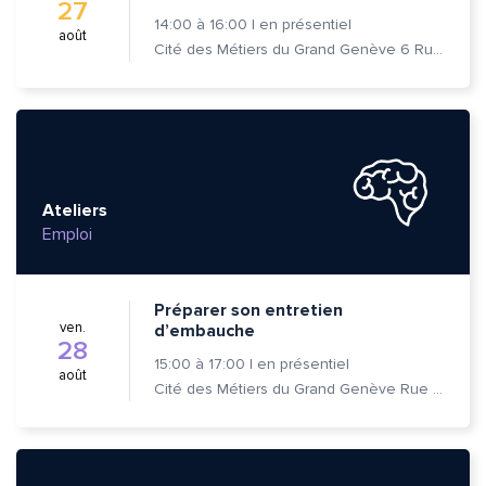
27
14:00
à
16:00
|
en présentiel
août
Cité des Métiers du Grand Genève 6 Rue Prévost-Martin 1205 Genève
Ateliers
Emploi
Préparer son entretien
ven.
d’embauche
28
15:00
à
17:00
|
en présentiel
août
Cité des Métiers du Grand Genève Rue Prévost-Martin 6 1205 Genève