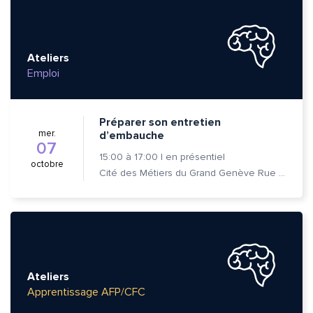
Ateliers
Emploi
Préparer son entretien
mer.
d’embauche
07
15:00
à
17:00
|
en présentiel
octobre
Cité des Métiers du Grand Genève Rue Prévost-Martin 6 1205 Genève
Ateliers
Apprentissage AFP/CFC