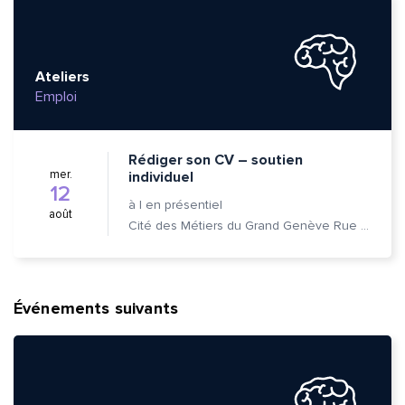
Ateliers
Emploi
Rédiger son CV – soutien
mer.
individuel
12
à
|
en présentiel
août
Cité des Métiers du Grand Genève Rue Prévost-Martin 6 1205 Genève
Événements suivants