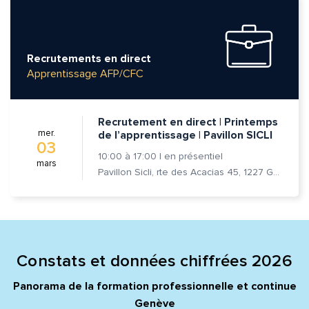
Recrutements en direct
Apprentissage AFP/CFC
Quelle est la pertinence de cette page?
Recrutement en direct | Printemps
mer.
de l’apprentissage | Pavillon SICLI
03
Prénom et nom*
10:00
à
17:00
|
en présentiel
mars
Pavillon Sicli, rte des Acacias 45, 1227 Genève
Adresse e-mail*
Constats et données chiffrées 2026
Message*
Commentaire*
Panorama de la formation professionnelle et continue
Genève