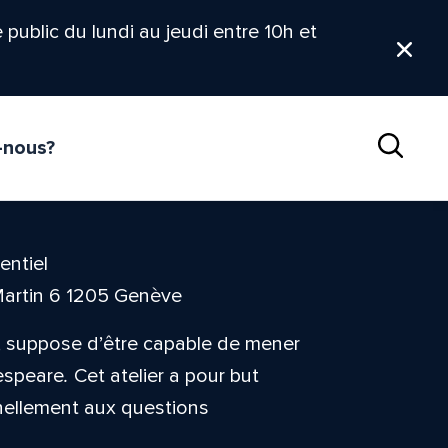
le public du lundi au jeudi entre 10h et
Ferm
-nous?
Reche
entiel
Martin 6 1205 Genève
s, suppose d’être capable de mener
espeare
.
Cet atelier a pour but
nnellement aux questions