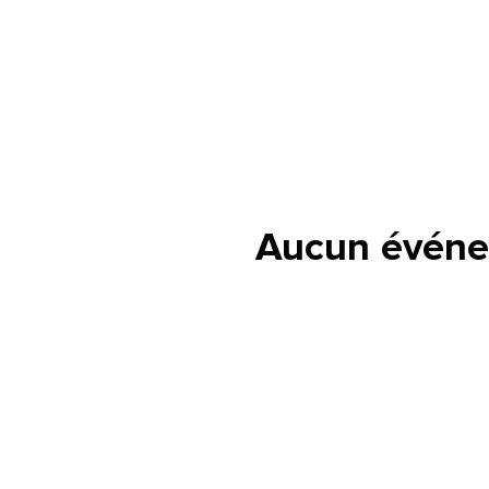
Aucun événe
lle est la pertinence de ce
ge?