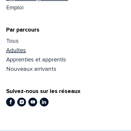
Emploi
Prén
Par parcours
Adres
Tous
Adultes
Apprenties et apprentis
Mess
Comm
Nouveaux arrivants
Suivez-nous sur les réseaux
Facebook
Instagram
Youtube
LinkedIn
En
En