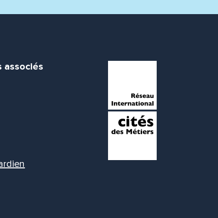
s associés
ardien