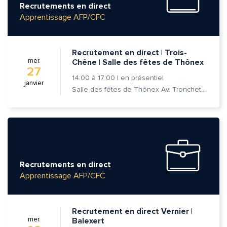
Recrutements en direct
Apprentissage AFP/CFC
Prénom et nom*
Recrutement en direct | Trois-
Adresse e-mail*
mer.
Chêne | Salle des fêtes de Thônex
27
14:00
à
17:00
|
en présentiel
janvier
Salle des fêtes de Thônex Av. Tronchet 18 - 1226 Thônex
Message*
Commentaire*
Recrutements en direct
Apprentissage AFP/CFC
Envoyer
Envoyer
Recrutement en direct Vernier |
mer.
Balexert