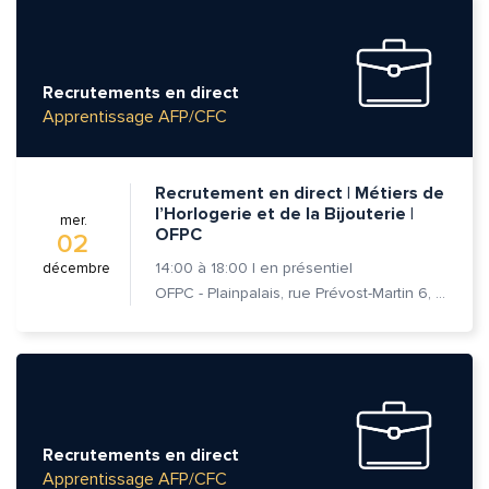
Recrutements en direct
Apprentissage AFP/CFC
Recrutement en direct | Métiers de
l’Horlogerie et de la Bijouterie |
mer.
OFPC
02
14:00
à
18:00
|
en présentiel
décembre
OFPC - Plainpalais, rue Prévost-Martin 6, 1205 Genève
Recrutements en direct
Apprentissage AFP/CFC