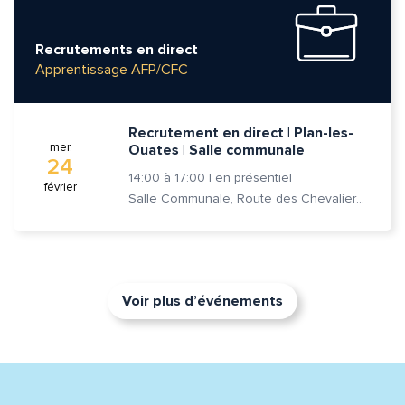
Recrutements en direct
Apprentissage AFP/CFC
Recrutement en direct | Plan-les-
mer.
Ouates | Salle communale
24
14:00
à
17:00
|
en présentiel
février
Salle Communale, Route des Chevaliers-de-Malte 7, 1228 Plan-les-Ouates
Voir plus d’événements