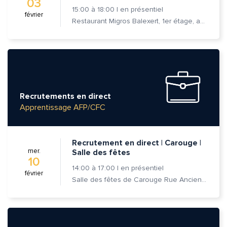
03
15:00
à
18:00
|
en présentiel
février
Restaurant Migros Balexert, 1er étage, av. Louis-Casaï 27, 1209 Vernier
Recrutements en direct
Apprentissage AFP/CFC
Recrutement en direct | Carouge |
mer.
Salle des fêtes
10
14:00
à
17:00
|
en présentiel
février
Salle des fêtes de Carouge Rue Ancienne 37, 1227 Carouge