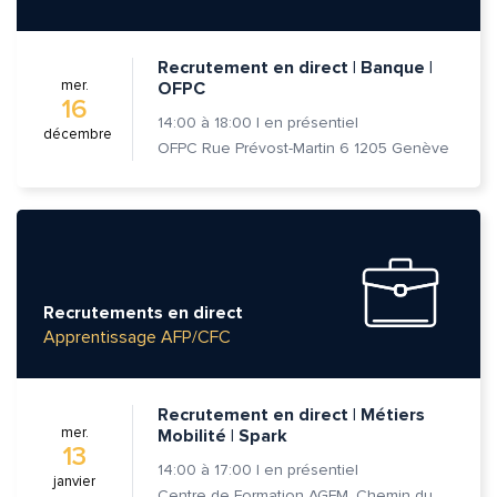
Recrutement en direct | Banque |
mer.
OFPC
16
14:00
à
18:00
|
en présentiel
décembre
OFPC Rue Prévost-Martin 6 1205 Genève
Recrutements en direct
Apprentissage AFP/CFC
Recrutement en direct | Métiers
mer.
Mobilité | Spark
13
14:00
à
17:00
|
en présentiel
janvier
Centre de Formation AGFM, Chemin du Champ-des-Filles 6A 1er étage, 1228 Plan-les-Ouates