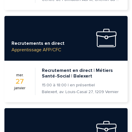
Recrutements en direct
Apprentissage AFP/CFC
Recrutement en direct | Métiers
mer.
Santé-Social | Balexert
27
15:00
à
18:00
|
en présentiel
janvier
Balexert, av. Louis-Casaï 27, 1209 Vernier
Quelle est la pertinence de cette page?