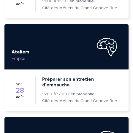
10:00
à
11:30
|
en présentiel
août
Cité des Métiers du Grand Genève Rue Prévost-Martin 6 1205 Genève
Ateliers
Emploi
Préparer son entretien
ven.
d’embauche
28
15:00
à
17:00
|
en présentiel
août
Cité des Métiers du Grand Genève Rue Prévost-Martin 6 1205 Genève