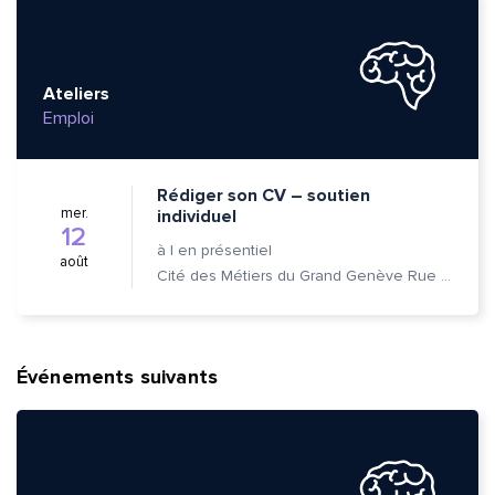
Ateliers
Emploi
Rédiger son CV – soutien
mer.
individuel
12
à
|
en présentiel
août
Cité des Métiers du Grand Genève Rue Prévost-Martin 6 1205 Genève
Événements suivants