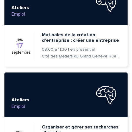
Ateliers
Emploi
Matinales de la création
jeu.
d’entreprise : créer une entreprise
17
09:00
à
11:30
|
en présentiel
septembre
Cité des Métiers du Grand Genève Rue Prévost-Martin 6 1205 Genève
Ateliers
Emploi
Organiser et gérer ses recherches
ven.