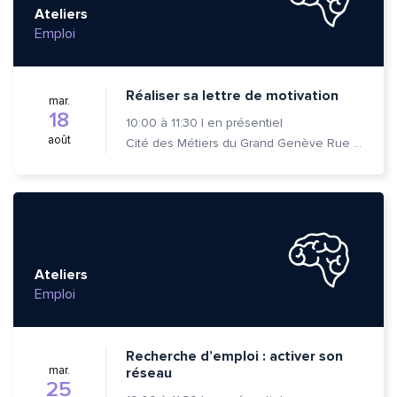
Ateliers
Emploi
Réaliser sa lettre de motivation
mar.
18
10:00
à
11:30
|
en présentiel
août
Cité des Métiers du Grand Genève Rue Prévost-Martin 6 1205 Genève
Ateliers
Emploi
Recherche d’emploi : activer son
mar.
réseau
25