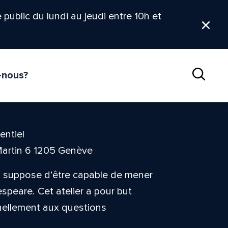
le public du lundi au jeudi entre 10h et
Ferm
-nous?
Reche
entiel
Martin 6 1205 Genève
s, suppose d’être capable de mener
espeare
.
Cet atelier a pour but
nnellement aux questions