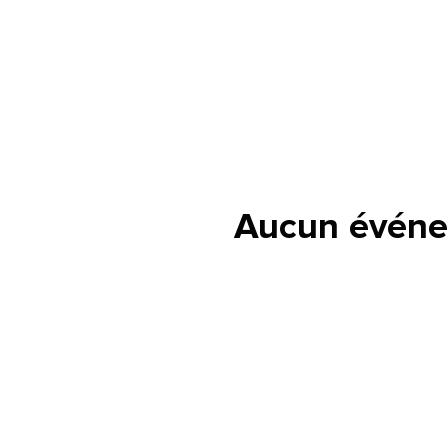
Aucun événe
lle est la pertinence de ce
ge?