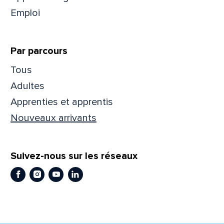
Emploi
Prén
Par parcours
Adres
Tous
Adultes
Apprenties et apprentis
Mess
Comm
Nouveaux arrivants
Suivez-nous sur les réseaux
Facebook
Instagram
Youtube
LinkedIn
En
En