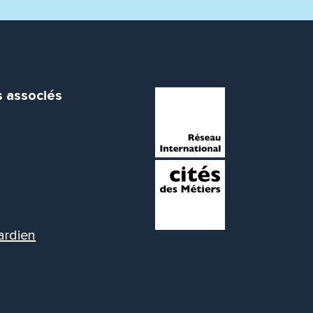
s associés
ardien