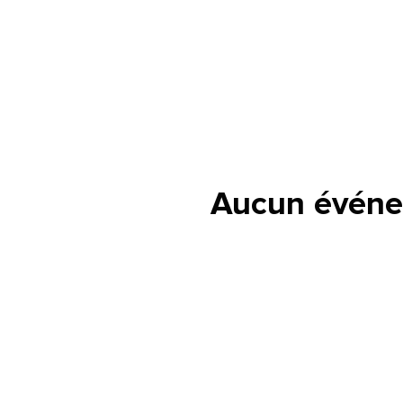
Aucun événe
lle est la pertinence de ce
ge?