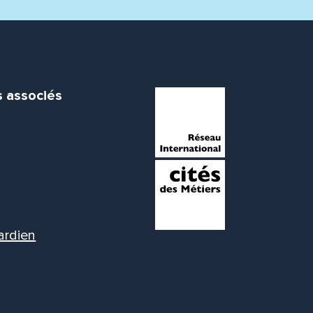
s associés
ardien