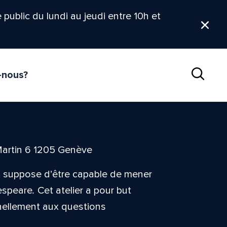
le public du lundi au jeudi entre 10h et
Ferm
-nous?
Reche
Martin 6 1205 Genève
s, suppose d’être capable de mener
espeare
.
Cet atelier a pour but
nnellement aux questions