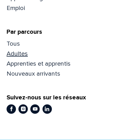
Emploi
Prén
Par parcours
Adres
Tous
Adultes
Apprenties et apprentis
Mess
Comm
Nouveaux arrivants
Suivez-nous sur les réseaux
Facebook
Instagram
Youtube
LinkedIn
En
En