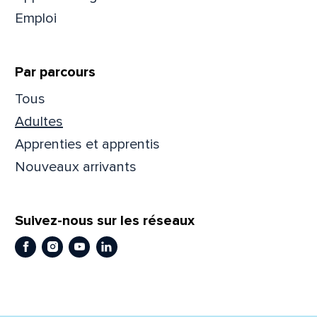
Emploi
Prén
Par parcours
Adres
Tous
Adultes
Apprenties et apprentis
Mess
Comm
Nouveaux arrivants
Suivez-nous sur les réseaux
Facebook
Instagram
Youtube
LinkedIn
En
En