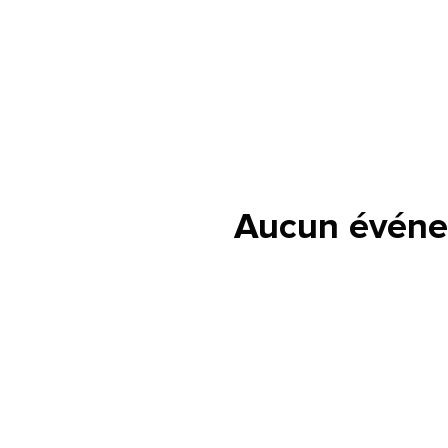
Aucun événe
lle est la pertinence de ce
ge?