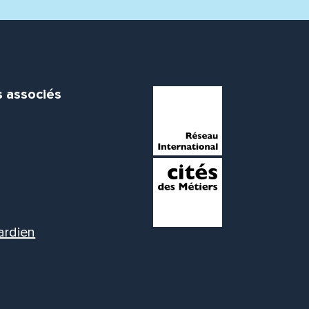
s associés
ardien