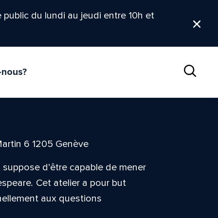
le public du lundi au jeudi entre 10h et
Ferm
-nous?
Reche
Martin 6 1205 Genève
s, suppose d’être capable de mener
espeare
.
Cet atelier a pour but
nnellement aux questions